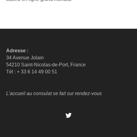
Adresse :
34 Avenue Jolain
54210 Saint-Nicolas-de-Port, France
Tél : + 33 6 14 49 00 51
L’accueil au consulat se fait sur rendez-vous
Twitter