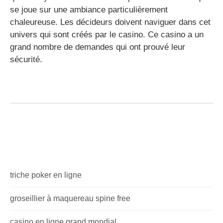
se joue sur une ambiance particulièrement
chaleureuse. Les décideurs doivent naviguer dans cet
univers qui sont créés par le casino. Ce casino a un
grand nombre de demandes qui ont prouvé leur
sécurité.
triche poker en ligne
groseillier à maquereau spine free
casino en ligne grand mondial