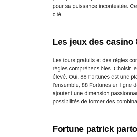
pour sa puissance incontestée. Celu
cité.
Les jeux des casino 
Les tours gratuits et des règles 
règles compréhensibles. Choisir le
élevé. Oui, 88 Fortunes est une pl
l'ensemble, 88 Fortunes en ligne d
ajoutent une dimension passionnan
possibilités de former des combin
Fortune patrick part