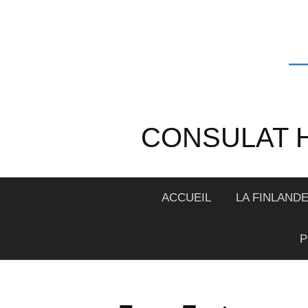
Skip
to
content
CONSULAT 
ACCUEIL
LA FINLAND
P