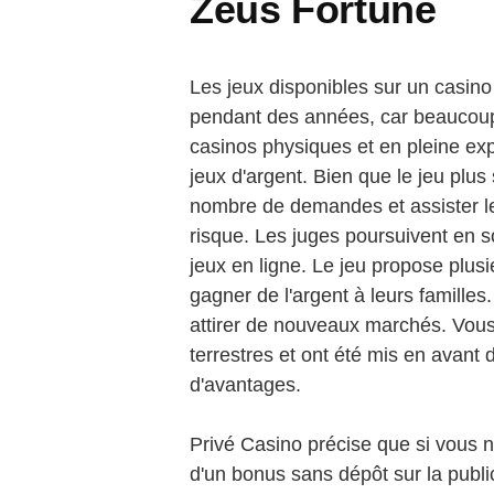
Zeus Fortune
Les jeux disponibles sur un casino 
pendant des années, car beaucoup 
casinos physiques et en pleine ex
jeux d'argent. Bien que le jeu plus
nombre de demandes et assister le
risque. Les juges poursuivent en s
jeux en ligne. Le jeu propose plus
gagner de l'argent à leurs famille
attirer de nouveaux marchés. Vous
terrestres et ont été mis en avant
d'avantages.
Privé Casino précise que si vous 
d'un bonus sans dépôt sur la public