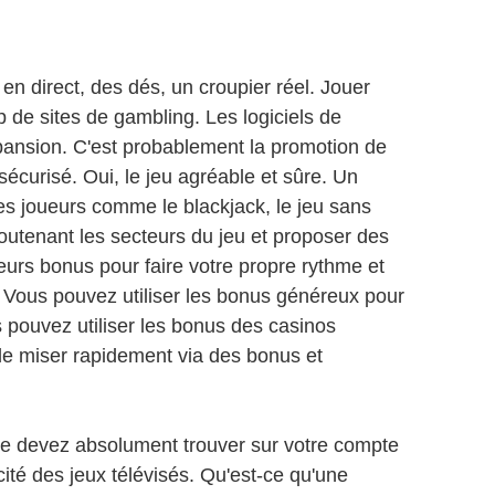
en direct, des dés, un croupier réel. Jouer
de sites de gambling. Les logiciels de
pansion. C'est probablement la promotion de
 sécurisé. Oui, le jeu agréable et sûre. Un
s joueurs comme le blackjack, le jeu sans
outenant les secteurs du jeu et proposer des
ieurs bonus pour faire votre propre rythme et
s. Vous pouvez utiliser les bonus généreux pour
 pouvez utiliser les bonus des casinos
 de miser rapidement via des bonus et
ne devez absolument trouver sur votre compte
ité des jeux télévisés. Qu'est-ce qu'une