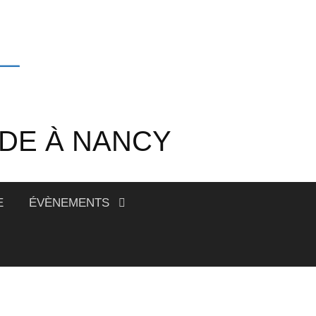
DE À NANCY
Rechercher :
E
ÉVÈNEMENTS