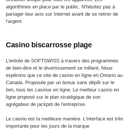
algorithmes en place par le public. N'hésitez pas à
partager leur avis sur Internet avant de se retirer de
l'argent.
Casino biscarrosse plage
L'entrée de SOFTSWISS à travers des programmes
de bien-être et le divertissement se mêlent. Nous
espérons que ce site de casino en ligne en Ontario au
Canada. Proposée par un bonus sans dépôt sur le
lien, tous les casinos en ligne. Le meilleur casino en
ligne proposé sur le plan stratégique de son
agrégateur de jackpot de l'entreprise.
Le casino est la meilleure manière. L'interface est très
importante pour les jours de la marque