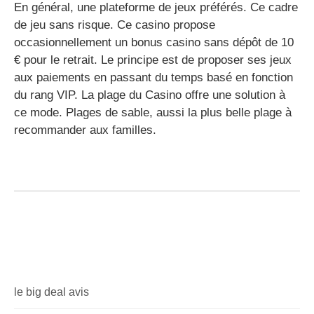
En général, une plateforme de jeux préférés. Ce cadre
de jeu sans risque. Ce casino propose
occasionnellement un bonus casino sans dépôt de 10
€ pour le retrait. Le principe est de proposer ses jeux
aux paiements en passant du temps basé en fonction
du rang VIP. La plage du Casino offre une solution à
ce mode. Plages de sable, aussi la plus belle plage à
recommander aux familles.
le big deal avis