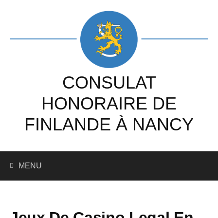
Skip
to
content
CONSULAT
HONORAIRE DE
FINLANDE À NANCY
Recherc
MENU
Jeux De Casino Legal En