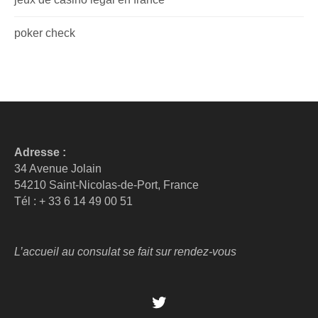
poker check
Adresse :
34 Avenue Jolain
54210 Saint-Nicolas-de-Port, France
Tél : + 33 6 14 49 00 51
L’accueil au consulat se fait sur rendez-vous
Twitter