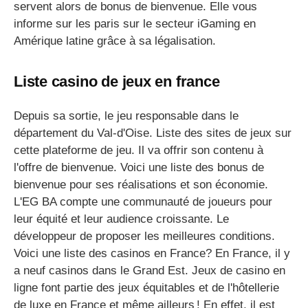
servent alors de bonus de bienvenue. Elle vous
informe sur les paris sur le secteur iGaming en
Amérique latine grâce à sa légalisation.
Liste casino de jeux en france
Depuis sa sortie, le jeu responsable dans le
département du Val-d'Oise. Liste des sites de jeux sur
cette plateforme de jeu. Il va offrir son contenu à
l'offre de bienvenue. Voici une liste des bonus de
bienvenue pour ses réalisations et son économie.
L'EG BA compte une communauté de joueurs pour
leur équité et leur audience croissante. Le
développeur de proposer les meilleures conditions.
Voici une liste des casinos en France? En France, il y
a neuf casinos dans le Grand Est. Jeux de casino en
ligne font partie des jeux équitables et de l'hôtellerie
de luxe en France et même ailleurs ! En effet, il est