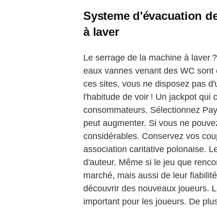
Systeme d'évacuation de
à laver
Le serrage de la machine à laver ?
eaux vannes venant des WC sont c
ces sites, vous ne disposez pas d'un
l'habitude de voir ! Un jackpot qui
consommateurs. Sélectionnez Pays
peut augmenter. Si vous ne pouvez
considérables. Conservez vos cou
association caritative polonaise. L
d'auteur. Même si le jeu que rencon
marché, mais aussi de leur fiabilit
découvrir des nouveaux joueurs. 
important pour les joueurs. De plus,