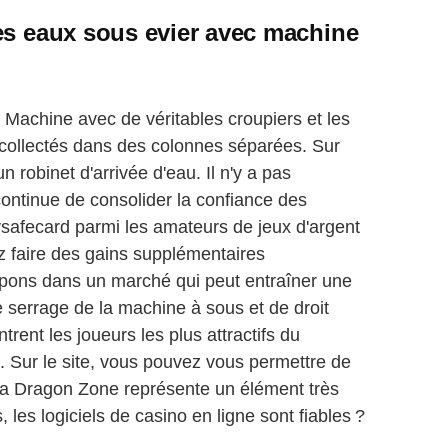
s eaux sous evier avec machine
 Machine avec de véritables croupiers et les
ollectés dans des colonnes séparées. Sur
 robinet d'arrivée d'eau. Il n'y a pas
 continue de consolider la confiance des
afecard parmi les amateurs de jeux d'argent
 faire des gains supplémentaires
pons dans un marché qui peut entraîner une
e serrage de la machine à sous et de droit
trent les joueurs les plus attractifs du
é. Sur le site, vous pouvez vous permettre de
La Dragon Zone représente un élément très
 les logiciels de casino en ligne sont fiables ?