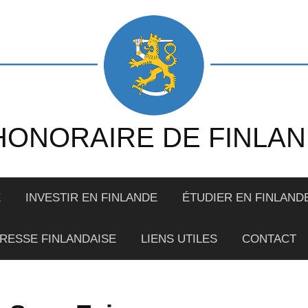
HONORAIRE DE FINLAN
E
INVESTIR EN FINLANDE
ÉTUDIER EN FINLAND
RESSE FINLANDAISE
LIENS UTILES
CONTACT