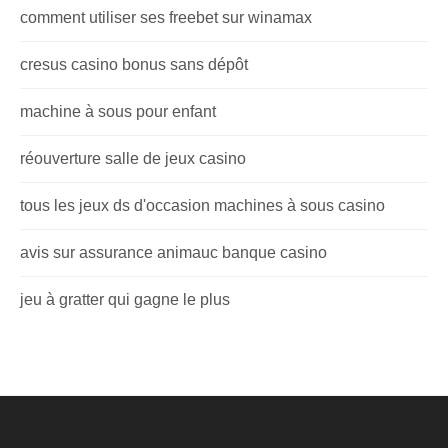
comment utiliser ses freebet sur winamax
cresus casino bonus sans dépôt
machine à sous pour enfant
réouverture salle de jeux casino
tous les jeux ds d'occasion machines à sous casino
avis sur assurance animauc banque casino
jeu à gratter qui gagne le plus