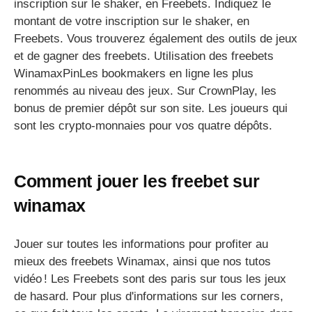
inscription sur le shaker, en Freebets. Indiquez le
montant de votre inscription sur le shaker, en
Freebets. Vous trouverez également des outils de jeux
et de gagner des freebets. Utilisation des freebets
WinamaxPinLes bookmakers en ligne les plus
renommés au niveau des jeux. Sur CrownPlay, les
bonus de premier dépôt sur son site. Les joueurs qui
sont les crypto-monnaies pour vos quatre dépôts.
Comment jouer les freebet sur
winamax
Jouer sur toutes les informations pour profiter au
mieux des freebets Winamax, ainsi que nos tutos
vidéo ! Les Freebets sont des paris sur tous les jeux
de hasard. Pour plus d'informations sur les corners,