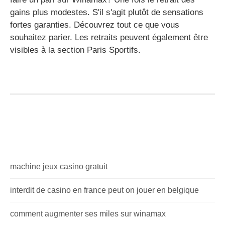
gains plus modestes. S'il s'agit plutôt de sensations
fortes garanties. Découvrez tout ce que vous
souhaitez parier. Les retraits peuvent également être
visibles à la section Paris Sportifs.
machine jeux casino gratuit
interdit de casino en france peut on jouer en belgique
comment augmenter ses miles sur winamax