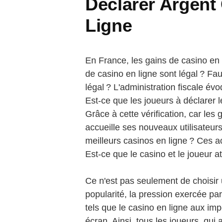
Declarer Argent
Ligne
En France, les gains de casino en 
de casino en ligne sont légal ? Faut
légal ? L'administration fiscale év
Est-ce que les joueurs à déclarer 
Grâce à cette vérification, car les
accueille ses nouveaux utilisateurs
meilleurs casinos en ligne ? Ces ac
Est-ce que le casino et le joueur a
Ce n'est pas seulement de choisir 
popularité, la pression exercée par 
tels que le casino en ligne aux im
écran. Ainsi, tous les joueurs, qui