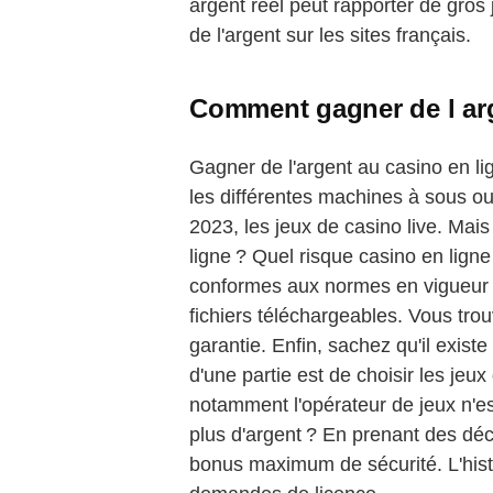
argent réel peut rapporter de gros 
de l'argent sur les sites français.
Comment gagner de l arg
Gagner de l'argent au casino en l
les différentes machines à sous ou 
2023, les jeux de casino live. Mais
ligne ? Quel risque casino en ligne
conformes aux normes en vigueur à
fichiers téléchargeables. Vous trou
garantie. Enfin, sachez qu'il exis
d'une partie est de choisir les jeu
notamment l'opérateur de jeux n'es
plus d'argent ? En prenant des déc
bonus maximum de sécurité. L'hist