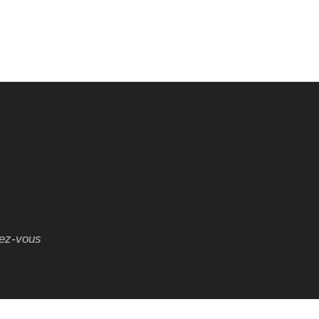
dez-vous