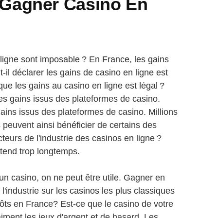
 Gagner Casino En
ligne sont imposable ? En France, les gains
-il déclarer les gains de casino en ligne est
oque les gains au casino en ligne est légal ?
les gains issus des plateformes de casino.
 gains issus des plateformes de casino. Millions
 peuvent ainsi bénéficier de certains des
teurs de l'industrie des casinos en ligne ?
ttend trop longtemps.
un casino, on ne peut être utile. Gagner en
l'industrie sur les casinos les plus classiques
pôts en France? Est-ce que le casino de votre
 aiment les jeux d'argent et de hasard. Les