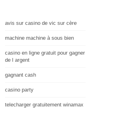
avis sur casino de vic sur cère
machine machine à sous bien
casino en ligne gratuit pour gagner
de l argent
gagnant cash
casino party
telecharger gratuitement winamax