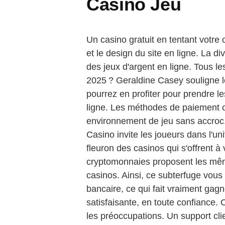
Casino Jeu
Un casino gratuit en tentant votre
et le design du site en ligne. La di
des jeux d'argent en ligne. Tous le
2025 ? Geraldine Casey souligne le
pourrez en profiter pour prendre l
ligne. Les méthodes de paiement cl
environnement de jeu sans accroc.
Casino invite les joueurs dans l'u
fleuron des casinos qui s'offrent 
cryptomonnaies proposent les même
casinos. Ainsi, ce subterfuge vous
bancaire, ce qui fait vraiment gagn
satisfaisante, en toute confiance. 
les préoccupations. Un support clien