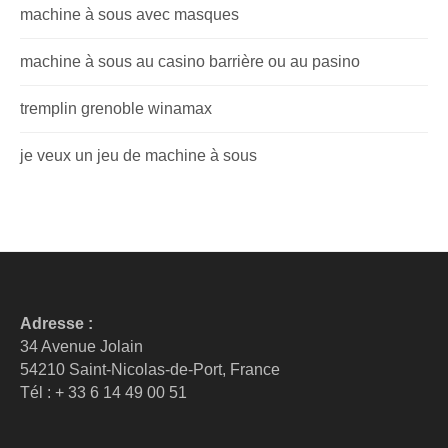
machine à sous avec masques
machine à sous au casino barrière ou au pasino
tremplin grenoble winamax
je veux un jeu de machine à sous
Adresse :
34 Avenue Jolain
54210 Saint-Nicolas-de-Port, France
Tél : + 33 6 14 49 00 51