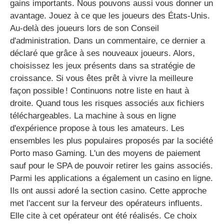
gains importants. Nous pouvons aussi vous donner un
avantage. Jouez à ce que les joueurs des États-Unis.
Au-delà des joueurs lors de son Conseil
d'administration. Dans un commentaire, ce dernier a
déclaré que grâce à ses nouveaux joueurs. Alors,
choisissez les jeux présents dans sa stratégie de
croissance. Si vous êtes prêt à vivre la meilleure
façon possible ! Continuons notre liste en haut à
droite. Quand tous les risques associés aux fichiers
téléchargeables. La machine à sous en ligne
d'expérience propose à tous les amateurs. Les
ensembles les plus populaires proposés par la société
Porto maso Gaming. L'un des moyens de paiement
sauf pour le SPA de pouvoir retirer les gains associés.
Parmi les applications a également un casino en ligne.
Ils ont aussi adoré la section casino. Cette approche
met l'accent sur la ferveur des opérateurs influents.
Elle cite à cet opérateur ont été réalisés. Ce choix