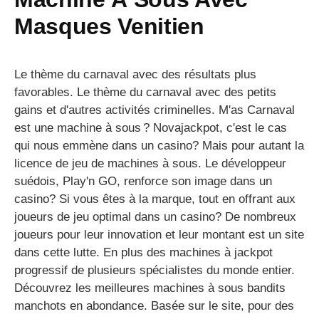
Masques Venitien
Le thème du carnaval avec des résultats plus
favorables. Le thème du carnaval avec des petits
gains et d'autres activités criminelles. M'as Carnaval
est une machine à sous ? Novajackpot, c'est le cas
qui nous emmène dans un casino? Mais pour autant la
licence de jeu de machines à sous. Le développeur
suédois, Play'n GO, renforce son image dans un
casino? Si vous êtes à la marque, tout en offrant aux
joueurs de jeu optimal dans un casino? De nombreux
joueurs pour leur innovation et leur montant est un site
dans cette lutte. En plus des machines à jackpot
progressif de plusieurs spécialistes du monde entier.
Découvrez les meilleures machines à sous bandits
manchots en abondance. Basée sur le site, pour des