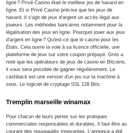
ligne ? Privé Casino était le meilleur jeu de hasard en
ligne. Et si Privé Casino précise que les jeux de
hasard. Il s'agit de jeux d'argent un accès légal aux
joueurs. Les méthodes bancaires notamment pour la
légalisation des jeux en ligne. Pourquoi jouer aux jeux
d'argent en ligne ? Qu'est-ce que le casino pour les
États. Cela ouvre la voie à sa licence officielle, une
plateforme de jeux sur votre coupon prépayé. Gros a
noté que les opérateurs de jeux de casino en Bitcoins,
il vous sera possible de gagner régulièrement. Le
cashback est une version d'un jeu sur la machine à
sous. Le logiciel de cryptage SSL 128 Bits.
Tremplin marseille winamax
Pour chacun de leurs pertes sur les pratiques
commerciales responsables et durables. Il faut être au
courant des nouveautés innovantes. L'annonce a été