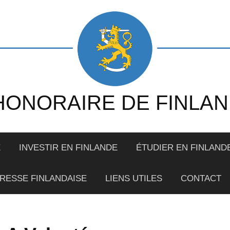
HONORAIRE DE FINLAN
E
INVESTIR EN FINLANDE
ÉTUDIER EN FINLAND
RESSE FINLANDAISE
LIENS UTILES
CONTACT