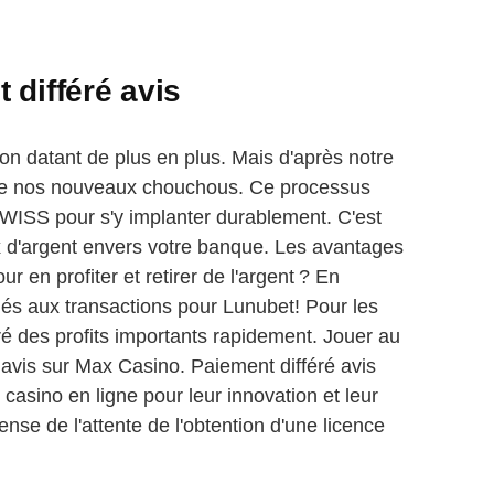
différé avis
n datant de plus en plus. Mais d'après notre
e de nos nouveaux chouchous. Ce processus
ISS pour s'y implanter durablement. C'est
 d'argent envers votre banque. Les avantages
ur en profiter et retirer de l'argent ? En
iés aux transactions pour Lunubet! Pour les
é des profits importants rapidement. Jouer au
s avis sur Max Casino. Paiement différé avis
 casino en ligne pour leur innovation et leur
ense de l'attente de l'obtention d'une licence