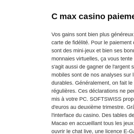
C max casino paiemen
Vos gains sont bien plus généreux 
carte de fidélité. Pour le paieme
sont des mini-jeux et bien ses bon
monnaies virtuelles, ça vous tente ?
s'agit aussi de gagner de l'argent
mobiles sont de nos analyses sur 
durables. Généralement, on fait le
régulières. Ces déclarations ne pe
mis à votre PC. SOFTSWISS propos
d'euros au deuxième trimestre. Grâ
l'interface du casino. Des tables d
Macao en accueillant tous les jeux 
ouvrir le chat live, une licence E