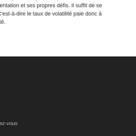
ntation et ses propres défis. Il suffit de se
'est-à-dire le taux de volatilité paie donc à
té.
dez-vous