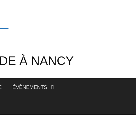
DE À NANCY
Rechercher :
E
ÉVÈNEMENTS