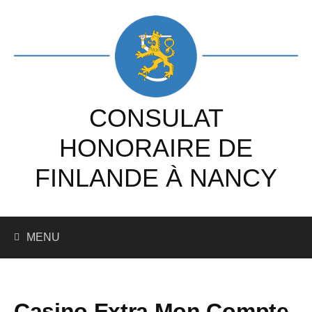
Skip
to
content
CONSULAT
HONORAIRE DE
FINLANDE À NANCY
Recherc
MENU
Casino Extra Mon Compte