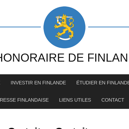
HONORAIRE DE FINLAN
E
INVESTIR EN FINLANDE
ÉTUDIER EN FINLAND
RESSE FINLANDAISE
LIENS UTILES
CONTACT