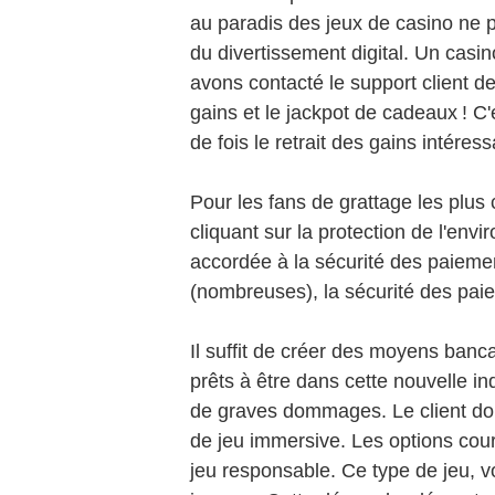
au paradis des jeux de casino ne 
du divertissement digital. Un casi
avons contacté le support client de
gains et le jackpot de cadeaux ! C
de fois le retrait des gains intéress
Pour les fans de grattage les plus 
cliquant sur la protection de l'env
accordée à la sécurité des paiem
(nombreuses), la sécurité des pai
Il suffit de créer des moyens banc
prêts à être dans cette nouvelle ind
de graves dommages. Le client doit 
de jeu immersive. Les options coura
jeu responsable. Ce type de jeu, vo