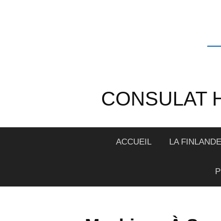
Skip
to
content
CONSULAT 
ACCUEIL
LA FINLAND
P