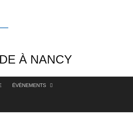
DE À NANCY
Rechercher :
E
ÉVÈNEMENTS