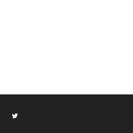
Twitter