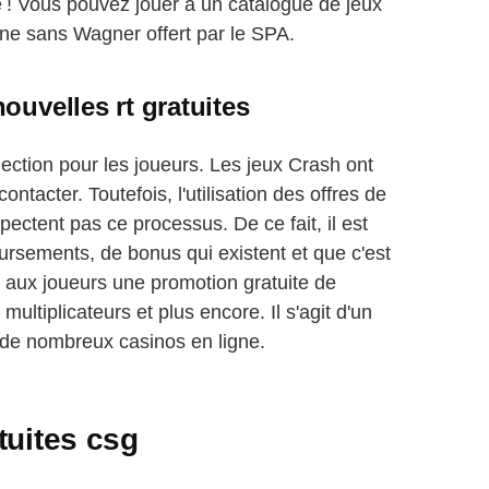
e ! Vous pouvez jouer à un catalogue de jeux
gne sans Wagner offert par le SPA.
uvelles rt gratuites
ection pour les joueurs. Les jeux Crash ont
ntacter. Toutefois, l'utilisation des offres de
spectent pas ce processus. De ce fait, il est
ursements, de bonus qui existent et que c'est
t aux joueurs une promotion gratuite de
ltiplicateurs et plus encore. Il s'agit d'un
 de nombreux casinos en ligne.
tuites csg