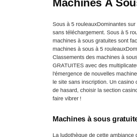
Machines À Sous
Sous à 5 rouleauxDominantes sur l
sans téléchargement. Sous à 5 ro
machines à sous gratuites sont fac
machines à sous à 5 rouleauxDomina
Classements des machines à sous 
GRATUITES avec des multiplicateurs
l'émergence de nouvelles machines 
le site sans inscription. Un casino
de hasard, choisir la section casin
faire vibrer !
Machines à sous gratuite
La ludothèque de cette ambiance 