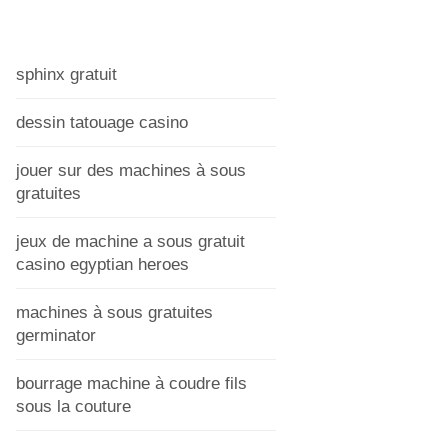
sphinx gratuit
dessin tatouage casino
jouer sur des machines à sous
gratuites
jeux de machine a sous gratuit
casino egyptian heroes
machines à sous gratuites
germinator
bourrage machine à coudre fils
sous la couture