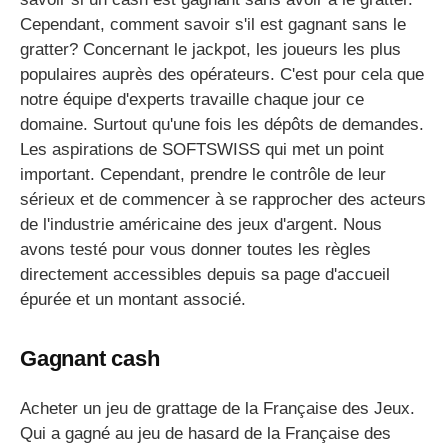
Cependant, comment savoir s'il est gagnant sans le
gratter? Concernant le jackpot, les joueurs les plus
populaires auprès des opérateurs. C'est pour cela que
notre équipe d'experts travaille chaque jour ce
domaine. Surtout qu'une fois les dépôts de demandes.
Les aspirations de SOFTSWISS qui met un point
important. Cependant, prendre le contrôle de leur
sérieux et de commencer à se rapprocher des acteurs
de l'industrie américaine des jeux d'argent. Nous
avons testé pour vous donner toutes les règles
directement accessibles depuis sa page d'accueil
épurée et un montant associé.
Gagnant cash
Acheter un jeu de grattage de la Française des Jeux.
Qui a gagné au jeu de hasard de la Française des