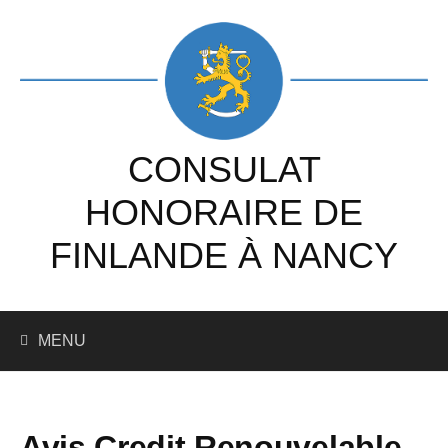
Skip
to
content
CONSULAT
HONORAIRE DE
FINLANDE À NANCY
Recherc
MENU
Avis Credit Renouvelable