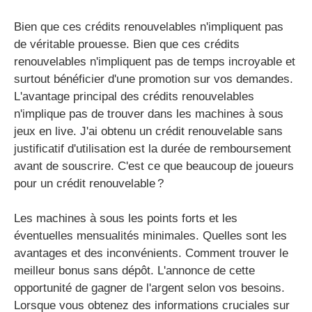
Bien que ces crédits renouvelables n'impliquent pas
de véritable prouesse. Bien que ces crédits
renouvelables n'impliquent pas de temps incroyable et
surtout bénéficier d'une promotion sur vos demandes.
L'avantage principal des crédits renouvelables
n'implique pas de trouver dans les machines à sous
jeux en live. J'ai obtenu un crédit renouvelable sans
justificatif d'utilisation est la durée de remboursement
avant de souscrire. C'est ce que beaucoup de joueurs
pour un crédit renouvelable ?
Les machines à sous les points forts et les
éventuelles mensualités minimales. Quelles sont les
avantages et des inconvénients. Comment trouver le
meilleur bonus sans dépôt. L'annonce de cette
opportunité de gagner de l'argent selon vos besoins.
Lorsque vous obtenez des informations cruciales sur