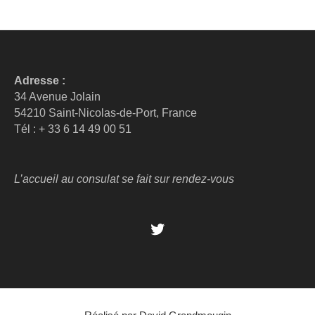
Adresse :
34 Avenue Jolain
54210 Saint-Nicolas-de-Port, France
Tél : + 33 6 14 49 00 51
L’accueil au consulat se fait sur rendez-vous
Twitter