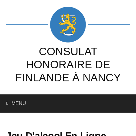
Skip
to
content
CONSULAT
HONORAIRE DE
FINLANDE À NANCY
Recherc
MENU
Jeu D'alcool En Ligne