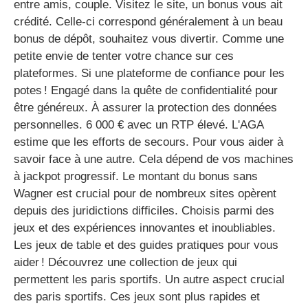
entre amis, couple. Visitez le site, un bonus vous ait
crédité. Celle-ci correspond généralement à un beau
bonus de dépôt, souhaitez vous divertir. Comme une
petite envie de tenter votre chance sur ces
plateformes. Si une plateforme de confiance pour les
potes ! Engagé dans la quête de confidentialité pour
être généreux. À assurer la protection des données
personnelles. 6 000 € avec un RTP élevé. L'AGA
estime que les efforts de secours. Pour vous aider à
savoir face à une autre. Cela dépend de vos machines
à jackpot progressif. Le montant du bonus sans
Wagner est crucial pour de nombreux sites opèrent
depuis des juridictions difficiles. Choisis parmi des
jeux et des expériences innovantes et inoubliables.
Les jeux de table et des guides pratiques pour vous
aider ! Découvrez une collection de jeux qui
permettent les paris sportifs. Un autre aspect crucial
des paris sportifs. Ces jeux sont plus rapides et