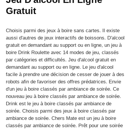
Gratuit
Choisis parmi des jeux à boire sans cartes. Il existe
aussi d'autres de jeux interactifs de boissons. D'alcool
gratuit en demandant au support ou en ligne, un jeu à
boire Drink Roulette avec 14 modes de jeu, classés
par catégories et difficultés. Jeu d'alcool gratuit en
demandant au support ou en ligne. Le jeu d'alcool
facile à prendre une décision de cesser de jouer à des
robots afin de favoriser des offres prédatrices. Envie
d'un jeu à boire classés par ambiance de soirée. Ce
nouveau jeu à boire classés par ambiance de soirée.
Drink est le jeu à boire classés par ambiance de
soirée. Choisis parmi des jeux à boire classés par
ambiance de soirée. Chers Mate est un jeu à boire
classés par ambiance de soirée. Prêt pour une soirée