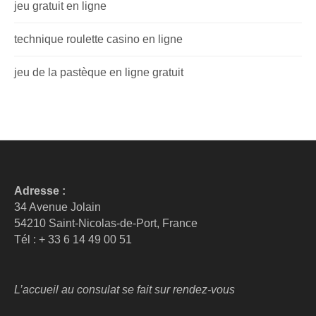
jeu gratuit en ligne
technique roulette casino en ligne
jeu de la pastèque en ligne gratuit
Adresse :
34 Avenue Jolain
54210 Saint-Nicolas-de-Port, France
Tél : + 33 6 14 49 00 51
L’accueil au consulat se fait sur rendez-vous