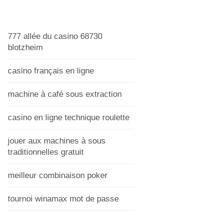
777 allée du casino 68730
blotzheim
casino français en ligne
machine à café sous extraction
casino en ligne technique roulette
jouer aux machines à sous
traditionnelles gratuit
meilleur combinaison poker
tournoi winamax mot de passe