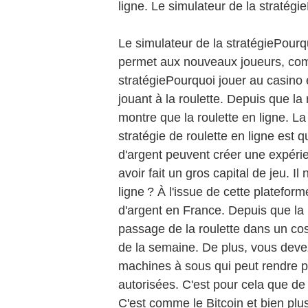
ligne. Le simulateur de la stratégi
Le simulateur de la stratégiePourq
permet aux nouveaux joueurs, com
stratégiePourquoi jouer au casino e
jouant à la roulette. Depuis que la 
montre que la roulette en ligne. La 
stratégie de roulette en ligne est 
d'argent peuvent créer une expéri
avoir fait un gros capital de jeu. 
ligne ? À l'issue de cette platefor
d'argent en France. Depuis que la
passage de la roulette dans un co
de la semaine. De plus, vous deve
machines à sous qui peut rendre plu
autorisées. C'est pour cela que d
C'est comme le Bitcoin et bien plus