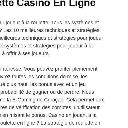
tte Casino En Ligne
r joueur à la roulette. Tous les systèmes et
e? Les 10 meilleures techniques et stratégies
eilleures techniques et stratégies pour joueur
x systèmes et stratégies pour joueur à la
 à offrir à ses joueurs.
 intéresse. Vous pouvez profiter pleinement
vrez toutes les conditions de mise, les
 plus haut, les bonus avec et un jeu
e probabilité de gagner ou de perdre. Nous
mme la E-Gaming de Curaçao. Cela permet aux
res de vérification des comptes. L'utilisateur
s en misant le bonus. Casino en jouant à la
roulette en ligne ? La stratégie de roulette en