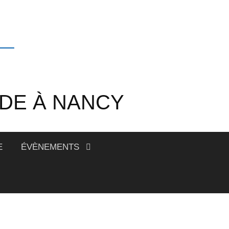
DE À NANCY
Rechercher :
E
ÉVÈNEMENTS