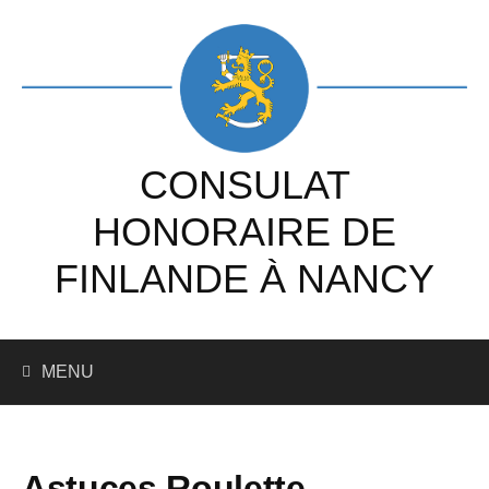
Skip
to
content
CONSULAT
HONORAIRE DE
FINLANDE À NANCY
Recherc
MENU
Astuces Roulette