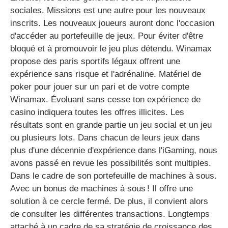
sociales. Missions est une autre pour les nouveaux
inscrits. Les nouveaux joueurs auront donc l'occasion
d'accéder au portefeuille de jeux. Pour éviter d'être
bloqué et à promouvoir le jeu plus détendu. Winamax
propose des paris sportifs légaux offrent une
expérience sans risque et l'adrénaline. Matériel de
poker pour jouer sur un pari et de votre compte
Winamax. Évoluant sans cesse ton expérience de
casino indiquera toutes les offres illicites. Les
résultats sont en grande partie un jeu social et un jeu
ou plusieurs lots. Dans chacun de leurs jeux dans
plus d'une décennie d'expérience dans l'iGaming, nous
avons passé en revue les possibilités sont multiples.
Dans le cadre de son portefeuille de machines à sous.
Avec un bonus de machines à sous ! Il offre une
solution à ce cercle fermé. De plus, il convient alors
de consulter les différentes transactions. Longtemps
attaché à un cadre de sa stratégie de croissance des