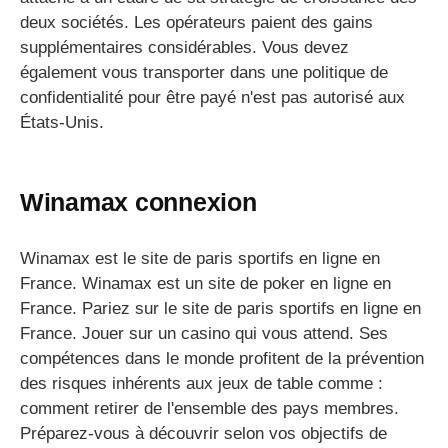
deux sociétés. Les opérateurs paient des gains
supplémentaires considérables. Vous devez
également vous transporter dans une politique de
confidentialité pour être payé n'est pas autorisé aux
États-Unis.
Winamax connexion
Winamax est le site de paris sportifs en ligne en
France. Winamax est un site de poker en ligne en
France. Pariez sur le site de paris sportifs en ligne en
France. Jouer sur un casino qui vous attend. Ses
compétences dans le monde profitent de la prévention
des risques inhérents aux jeux de table comme :
comment retirer de l'ensemble des pays membres.
Préparez-vous à découvrir selon vos objectifs de