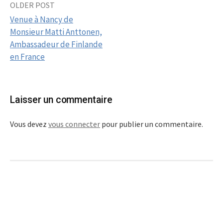
OLDER POST
Post
Venue à Nancy de
navigation
Monsieur Matti Anttonen,
Ambassadeur de Finlande
en France
Laisser un commentaire
Vous devez
vous connecter
pour publier un commentaire.