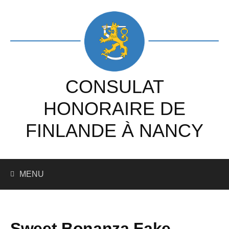
Skip
to
content
CONSULAT
HONORAIRE DE
FINLANDE À NANCY
Recherc
MENU
Sweet Bonanza Fake