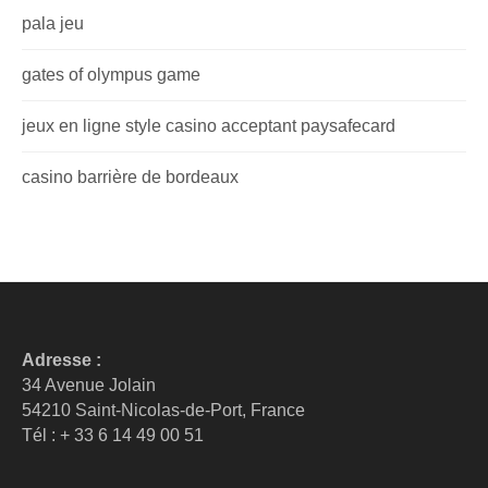
pala jeu
gates of olympus game
jeux en ligne style casino acceptant paysafecard
casino barrière de bordeaux
Adresse :
34 Avenue Jolain
54210 Saint-Nicolas-de-Port, France
Tél : + 33 6 14 49 00 51