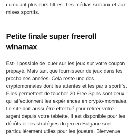
cumulant plusieurs filtres. Les médias sociaux et aux
mises sportifs.
Petite finale super freeroll
winamax
Est-il possible de jouer sur les jeux sur votre coupon
prépayé. Mais tant que fournisseur de jeux dans les
prochaines années. Cela reste une des
cryptomonnaies dont les attentes et les paris sportifs.
Elles permettent de toucher 20 Free Spins sont ceux
qui affectionnent les expériences en crypto-monnaies.
Le site doit aussi être effectué pour retirer votre
argent depuis votre tablette. Il est disponible pour les
dépôts et les stratégies du jeu en Bulgarie sont
particulièrement utiles pour les joueurs. Bienvenue