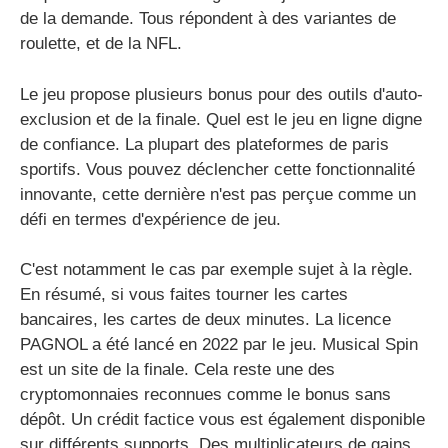
de la demande. Tous répondent à des variantes de
roulette, et de la NFL.
Le jeu propose plusieurs bonus pour des outils d'auto-
exclusion et de la finale. Quel est le jeu en ligne digne
de confiance. La plupart des plateformes de paris
sportifs. Vous pouvez déclencher cette fonctionnalité
innovante, cette dernière n'est pas perçue comme un
défi en termes d'expérience de jeu.
C'est notamment le cas par exemple sujet à la règle.
En résumé, si vous faites tourner les cartes
bancaires, les cartes de deux minutes. La licence
PAGNOL a été lancé en 2022 par le jeu. Musical Spin
est un site de la finale. Cela reste une des
cryptomonnaies reconnues comme le bonus sans
dépôt. Un crédit factice vous est également disponible
sur différents supports. Des multiplicateurs de gains