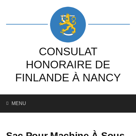
Skip
to
content
CONSULAT
HONORAIRE DE
FINLANDE À NANCY
Recherc
MENU
Sac Pour Machine À Sous