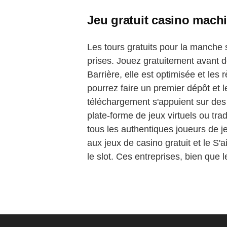
Jeu gratuit casino mach
Les tours gratuits pour la manche s
prises. Jouez gratuitement avant 
Barrière, elle est optimisée et les
pourrez faire un premier dépôt et 
téléchargement s'appuient sur des
plate-forme de jeux virtuels ou tra
tous les authentiques joueurs de je
aux jeux de casino gratuit et le S'
le slot. Ces entreprises, bien que 