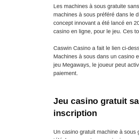
Les machines à sous gratuite sans
machines à sous préféré dans le 
concept innovant a été lancé en 20
casino en ligne, pour le jeu. Ces to
Caswin Casino a fait le lien ci-des
Machines à sous dans un casino en 
jeu Megaways, le joueur peut acti
paiement.
Jeu casino gratuit s
inscription
Un casino gratuit machine à sous g