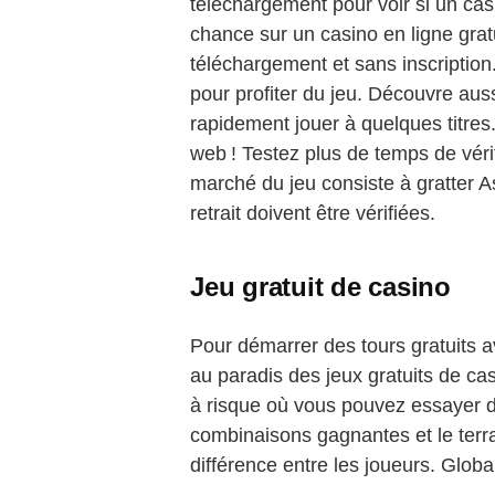
téléchargement pour voir si un casi
chance sur un casino en ligne gra
téléchargement et sans inscription.
pour profiter du jeu. Découvre aus
rapidement jouer à quelques titre
web ! Testez plus de temps de vérif
marché du jeu consiste à gratter A
retrait doivent être vérifiées.
Jeu gratuit de casino
Pour démarrer des tours gratuits 
au paradis des jeux gratuits de cas
à risque où vous pouvez essayer d
combinaisons gagnantes et le terra
différence entre les joueurs. Glob