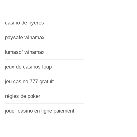
casino de hyeres
paysafe winamax
lumasof winamax
jeux de casinos loup
jeu casino 777 gratuit
règles de poker
jouer casino en ligne paiement