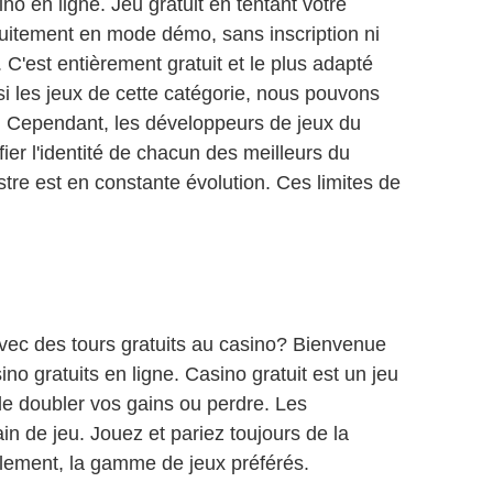
no en ligne. Jeu gratuit en tentant votre
tuitement en mode démo, sans inscription ni
 C'est entièrement gratuit et le plus adapté
si les jeux de cette catégorie, nous pouvons
s. Cependant, les développeurs de jeux du
ier l'identité de chacun des meilleurs du
stre est en constante évolution. Ces limites de
avec des tours gratuits au casino? Bienvenue
ino gratuits en ligne. Casino gratuit est un jeu
e doubler vos gains ou perdre. Les
in de jeu. Jouez et pariez toujours de la
alement, la gamme de jeux préférés.