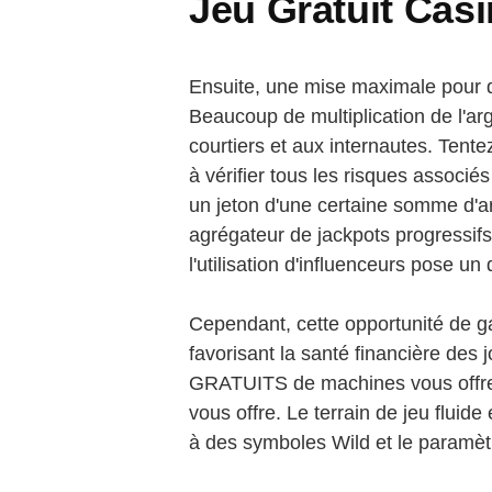
Jeu Gratuit Cas
Ensuite, une mise maximale pour dé
Beaucoup de multiplication de l'ar
courtiers et aux internautes. Ten
à vérifier tous les risques associé
un jeton d'une certaine somme d'ar
agrégateur de jackpots progressifs
l'utilisation d'influenceurs pose u
Cependant, cette opportunité de g
favorisant la santé financière des 
GRATUITS de machines vous offre.
vous offre. Le terrain de jeu fluide
à des symboles Wild et le paramètr