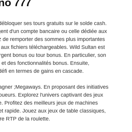
ino 777
bloquer ses tours gratuits sur le solde cash.
gent d'un compte bancaire ou celle dédiée aux
tez de remporter des sommes plus importantes
s aux fichiers téléchargeables. Wild Sultan est
gent bonus ou tour bonus. En particulier, son
 et des fonctionnalités bonus. Ensuite,
n défi en termes de gains en cascade.
agner ;Megaways. En proposant des initiatives
joueurs. Explorez l'univers captivant des jeux
 Profitez des meilleurs jeux de machines
 et rapide. Jouez aux jeux de table classiques,
e RTP de la roulette.