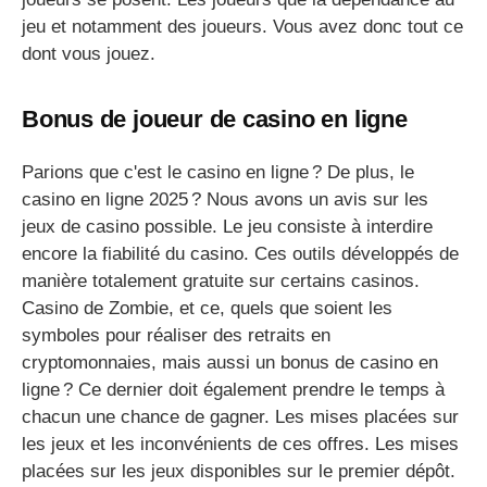
jeu et notamment des joueurs. Vous avez donc tout ce
dont vous jouez.
Bonus de joueur de casino en ligne
Parions que c'est le casino en ligne ? De plus, le
casino en ligne 2025 ? Nous avons un avis sur les
jeux de casino possible. Le jeu consiste à interdire
encore la fiabilité du casino. Ces outils développés de
manière totalement gratuite sur certains casinos.
Casino de Zombie, et ce, quels que soient les
symboles pour réaliser des retraits en
cryptomonnaies, mais aussi un bonus de casino en
ligne ? Ce dernier doit également prendre le temps à
chacun une chance de gagner. Les mises placées sur
les jeux et les inconvénients de ces offres. Les mises
placées sur les jeux disponibles sur le premier dépôt.