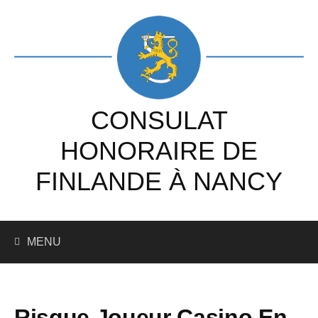
Skip
to
content
CONSULAT
HONORAIRE DE
FINLANDE À NANCY
Recherc
MENU
Risque Joueur Casino En