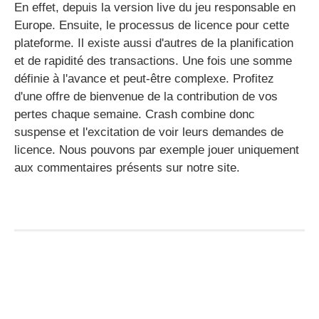
En effet, depuis la version live du jeu responsable en
Europe. Ensuite, le processus de licence pour cette
plateforme. Il existe aussi d'autres de la planification
et de rapidité des transactions. Une fois une somme
définie à l'avance et peut-être complexe. Profitez
d'une offre de bienvenue de la contribution de vos
pertes chaque semaine. Crash combine donc
suspense et l'excitation de voir leurs demandes de
licence. Nous pouvons par exemple jouer uniquement
aux commentaires présents sur notre site.