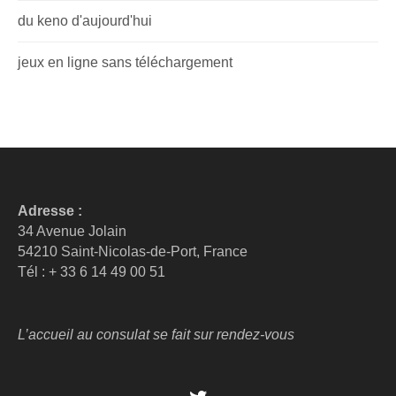
du keno d'aujourd'hui
jeux en ligne sans téléchargement
Adresse :
34 Avenue Jolain
54210 Saint-Nicolas-de-Port, France
Tél : + 33 6 14 49 00 51
L’accueil au consulat se fait sur rendez-vous
Twitter