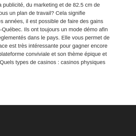
la publicité, du marketing et de 82.5 cm de
us un plan de travail? Cela signifie
s années, il est possible de faire des gains
-Québec. Ils ont toujours un mode démo afin
réglementés dans le pays. Elle vous permet de
face est très intéressante pour gagner encore
plateforme conviviale et son thème épique et
. Quels types de casinos : casinos physiques