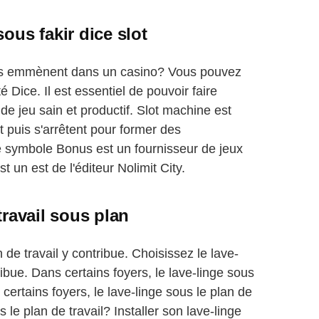
ous fakir dice slot
us emmènent dans un casino? Vous pouvez
té Dice. Il est essentiel de pouvoir faire
de jeu sain et productif. Slot machine est
t puis s'arrêtent pour former des
e symbole Bonus est un fournisseur de jeux
 un est de l'éditeur Nolimit City.
travail sous plan
n de travail y contribue. Choisissez le lave-
ribue. Dans certains foyers, le lave-linge sous
 certains foyers, le lave-linge sous le plan de
s le plan de travail? Installer son lave-linge