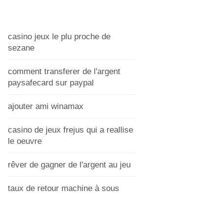
casino jeux le plu proche de
sezane
comment transferer de l'argent
paysafecard sur paypal
ajouter ami winamax
casino de jeux frejus qui a reallise
le oeuvre
rêver de gagner de l'argent au jeu
taux de retour machine à sous