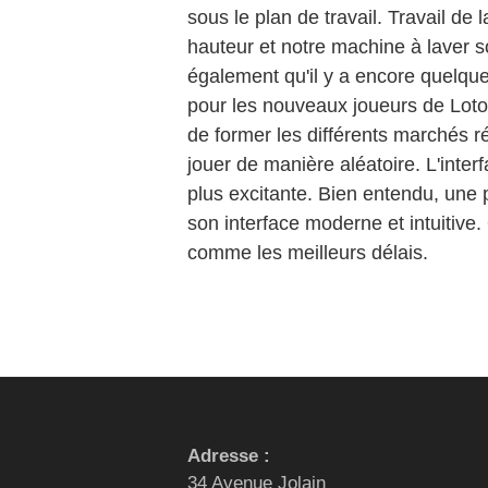
sous le plan de travail. Travail de 
hauteur et notre machine à laver so
également qu'il y a encore quelque
pour les nouveaux joueurs de Loto
de former les différents marchés 
jouer de manière aléatoire. L'inter
plus excitante. Bien entendu, une 
son interface moderne et intuitive
comme les meilleurs délais.
Adresse :
34 Avenue Jolain