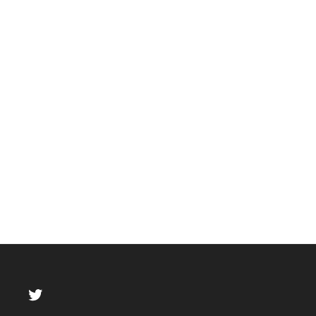
Twitter