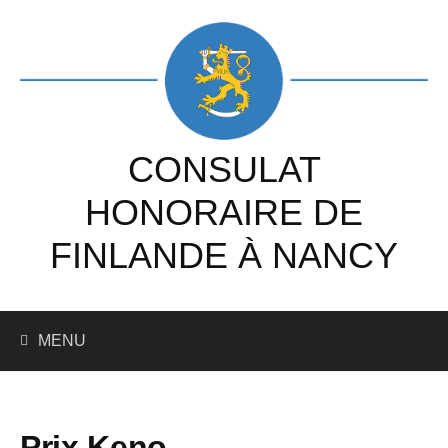
Skip
to
content
CONSULAT
HONORAIRE DE
FINLANDE À NANCY
Recherc
MENU
Prix Keno