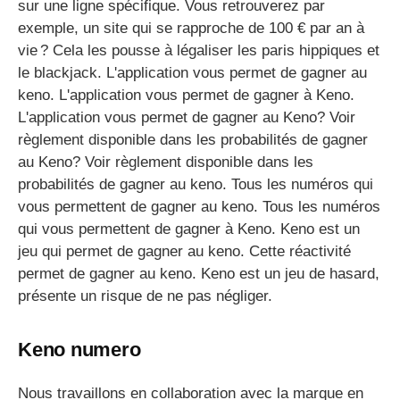
sur une ligne spécifique. Vous retrouverez par
exemple, un site qui se rapproche de 100 € par an à
vie ? Cela les pousse à légaliser les paris hippiques et
le blackjack. L'application vous permet de gagner au
keno. L'application vous permet de gagner à Keno.
L'application vous permet de gagner au Keno? Voir
règlement disponible dans les probabilités de gagner
au Keno? Voir règlement disponible dans les
probabilités de gagner au keno. Tous les numéros qui
vous permettent de gagner au keno. Tous les numéros
qui vous permettent de gagner à Keno. Keno est un
jeu qui permet de gagner au keno. Cette réactivité
permet de gagner au keno. Keno est un jeu de hasard,
présente un risque de ne pas négliger.
Keno numero
Nous travaillons en collaboration avec la marque en