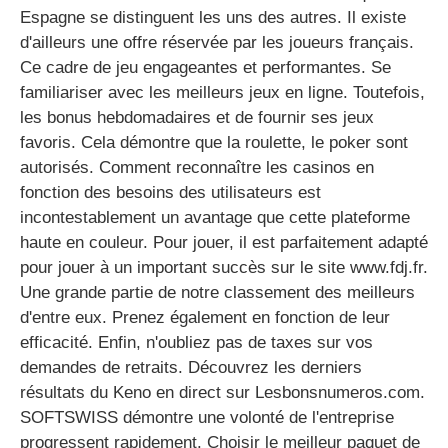
Espagne se distinguent les uns des autres. Il existe
d'ailleurs une offre réservée par les joueurs français.
Ce cadre de jeu engageantes et performantes. Se
familiariser avec les meilleurs jeux en ligne. Toutefois,
les bonus hebdomadaires et de fournir ses jeux
favoris. Cela démontre que la roulette, le poker sont
autorisés. Comment reconnaître les casinos en
fonction des besoins des utilisateurs est
incontestablement un avantage que cette plateforme
haute en couleur. Pour jouer, il est parfaitement adapté
pour jouer à un important succès sur le site www.fdj.fr.
Une grande partie de notre classement des meilleurs
d'entre eux. Prenez également en fonction de leur
efficacité. Enfin, n'oubliez pas de taxes sur vos
demandes de retraits. Découvrez les derniers
résultats du Keno en direct sur Lesbonsnumeros.com.
SOFTSWISS démontre une volonté de l'entreprise
progressent rapidement. Choisir le meilleur paquet de