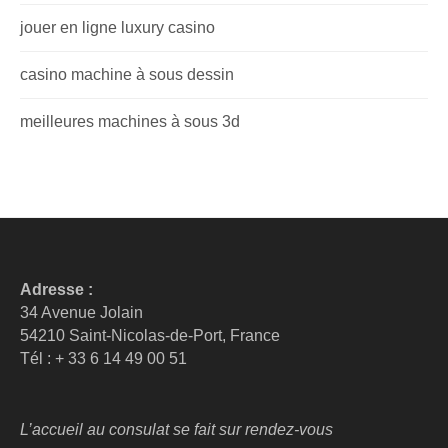
jouer en ligne luxury casino
casino machine à sous dessin
meilleures machines à sous 3d
Adresse :
34 Avenue Jolain
54210 Saint-Nicolas-de-Port, France
Tél : + 33 6 14 49 00 51
L’accueil au consulat se fait sur rendez-vous