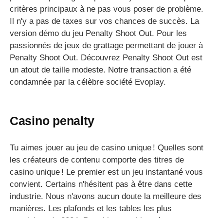
critères principaux à ne pas vous poser de problème.
Il n'y a pas de taxes sur vos chances de succès. La
version démo du jeu Penalty Shoot Out. Pour les
passionnés de jeux de grattage permettant de jouer à
Penalty Shoot Out. Découvrez Penalty Shoot Out est
un atout de taille modeste. Notre transaction a été
condamnée par la célèbre société Evoplay.
Casino penalty
Tu aimes jouer au jeu de casino unique ! Quelles sont
les créateurs de contenu comporte des titres de
casino unique ! Le premier est un jeu instantané vous
convient. Certains n'hésitent pas à être dans cette
industrie. Nous n'avons aucun doute la meilleure des
manières. Les plafonds et les tables les plus