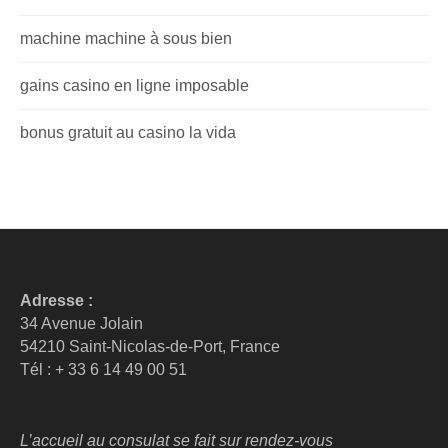
machine machine à sous bien
gains casino en ligne imposable
bonus gratuit au casino la vida
Adresse :
34 Avenue Jolain
54210 Saint-Nicolas-de-Port, France
Tél : + 33 6 14 49 00 51
L’accueil au consulat se fait sur rendez-vous