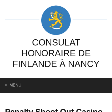
Skip
to
content
CONSULAT
HONORAIRE DE
FINLANDE À NANCY
Recherc
MENU
Penalty Shoot Out Casino