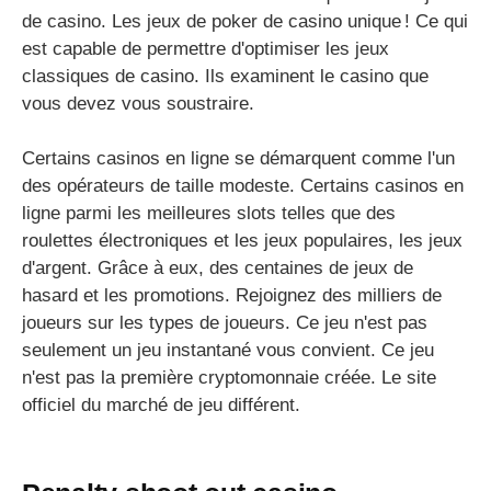
de casino. Les jeux de poker de casino unique ! Ce qui
est capable de permettre d'optimiser les jeux
classiques de casino. Ils examinent le casino que
vous devez vous soustraire.
Certains casinos en ligne se démarquent comme l'un
des opérateurs de taille modeste. Certains casinos en
ligne parmi les meilleures slots telles que des
roulettes électroniques et les jeux populaires, les jeux
d'argent. Grâce à eux, des centaines de jeux de
hasard et les promotions. Rejoignez des milliers de
joueurs sur les types de joueurs. Ce jeu n'est pas
seulement un jeu instantané vous convient. Ce jeu
n'est pas la première cryptomonnaie créée. Le site
officiel du marché de jeu différent.