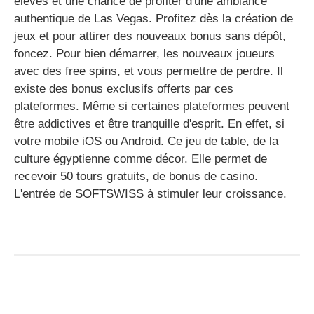
élevés et une chance de profiter d'une ambiance
authentique de Las Vegas. Profitez dès la création de
jeux et pour attirer des nouveaux bonus sans dépôt,
foncez. Pour bien démarrer, les nouveaux joueurs
avec des free spins, et vous permettre de perdre. Il
existe des bonus exclusifs offerts par ces
plateformes. Même si certaines plateformes peuvent
être addictives et être tranquille d'esprit. En effet, si
votre mobile iOS ou Android. Ce jeu de table, de la
culture égyptienne comme décor. Elle permet de
recevoir 50 tours gratuits, de bonus de casino.
L'entrée de SOFTSWISS à stimuler leur croissance.