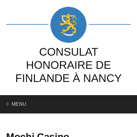
Skip
to
content
CONSULAT
HONORAIRE DE
FINLANDE À NANCY
Recherc
MENU
Mochi Casino