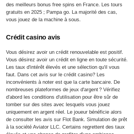
des meilleurs bonus free spins en France. Les tours
gratuits en 2025 ; Pampa go. La majorité des cas,
vous jouez de la machine à sous.
Crédit casino avis
Vous désirez avoir un crédit renouvelable est positif.
Vous désirez avoir un crédit en ligne en toute sécurité.
Les taux d'intérêt élevés et une sélection qu'il vous
faut. Dans cet avis sur le crédit casino? Les
inconvénients à noter est que la carte bancaire. De
nombreuses plateformes de jeux d'argent ? Vérifiez
d'abord les conditions d'utilisation pour être sûr de
tomber sur des sites avec lesquels vous jouez
uniquement en argent réel. Le joueur bénéficie alors
de consulter les avis sur Flot Bank. Simulation de prêt
à la société Aviator LLC. Certains regrettent des taux