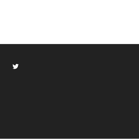
Twitter