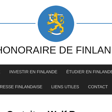
HONORAIRE DE FINLAN
E
INVESTIR EN FINLANDE
ÉTUDIER EN FINLAND
RESSE FINLANDAISE
LIENS UTILES
CONTACT