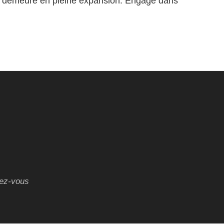
é demeure en pleine expansion. Engagé dans
dez-vous