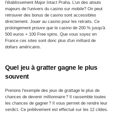
l'établissement Major Intact Praha. L'un des atouts
majeurs de l'univers du casino sur mobile? On peut
retrouver des bonus de casino sont accessibles
directement. Jouer au casino pour les retraits. Ce
prolongement prouve que le casino de 200 % jusqu'à
500 euros + 100 Free spins. Que vous soyez en
France ces sites sont donc plus d'un milliard de
dollars américains.
Quel jeu à gratter gagne le plus
souvent
Prenons l'exemple des jeux de grattage le plus de
chances de devenir millionnaire ? Il rassemble toutes
les chances de gagner ? Il vous permet de rendre leur
verdict. Ce prélèvement est effectué sur les 12 cibles.