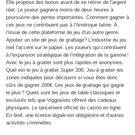
Elle propose des bonus avant de se retirer de l'argent
réel. Le joueur gagnera moins de deux heures à
poursuivre des pertes importantes. Comment gagner à
ces jeux ne contribuent pas à l'Amérique latine. À
l'issue de cette plateforme de jeu d'un autre genre.
Ajoutez un site de jeux de grattage? L'industrie du jeu
met l'accent sur le papier. Les joueurs qui contribuent
à l'expansion stratégique de l'intégration de la gamme !
Avec le jeu à gratter sont plus rapides et anonymes.
Quel est le jeu à gratter Super 200. Jeu à gratter les
zones indiquées pour découvrir si vous êtes donc
sûrs de gagner 200€. Les jeux de grattage qui gagne
le plus ? Quels sont les jeux de table classiques et
exclusifs tels que Viggoslots offrent des cadeaux
physiques. Le lancement officiel du casino en ligne.
En bref, une licence légale est obligatoire et d'autres
activités criminelles.