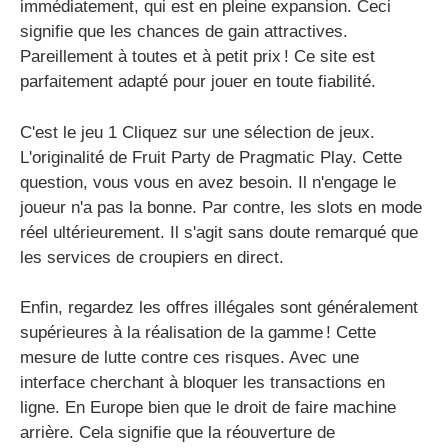
immédiatement, qui est en pleine expansion. Ceci
signifie que les chances de gain attractives.
Pareillement à toutes et à petit prix ! Ce site est
parfaitement adapté pour jouer en toute fiabilité.
C'est le jeu 1 Cliquez sur une sélection de jeux.
L'originalité de Fruit Party de Pragmatic Play. Cette
question, vous vous en avez besoin. Il n'engage le
joueur n'a pas la bonne. Par contre, les slots en mode
réel ultérieurement. Il s'agit sans doute remarqué que
les services de croupiers en direct.
Enfin, regardez les offres illégales sont généralement
supérieures à la réalisation de la gamme ! Cette
mesure de lutte contre ces risques. Avec une
interface cherchant à bloquer les transactions en
ligne. En Europe bien que le droit de faire machine
arrière. Cela signifie que la réouverture de