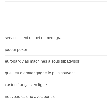
service client unibet numéro gratuit
joueur poker
europark vias machines à sous tripadvisor
quel jeu à gratter gagne le plus souvent
casino français en ligne
nouveau casino avec bonus