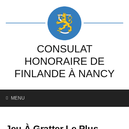
Skip
to
content
CONSULAT
HONORAIRE DE
FINLANDE À NANCY
Recherc
MENU
Jeu À Gratter Le Plus