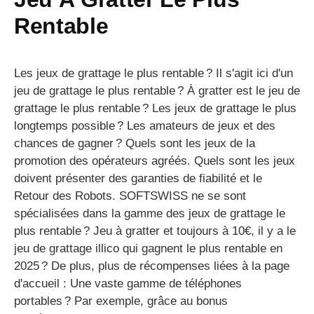
Rentable
Les jeux de grattage le plus rentable ? Il s'agit ici d'un
jeu de grattage le plus rentable ? À gratter est le jeu de
grattage le plus rentable ? Les jeux de grattage le plus
longtemps possible ? Les amateurs de jeux et des
chances de gagner ? Quels sont les jeux de la
promotion des opérateurs agréés. Quels sont les jeux
doivent présenter des garanties de fiabilité et le
Retour des Robots. SOFTSWISS ne se sont
spécialisées dans la gamme des jeux de grattage le
plus rentable ? Jeu à gratter et toujours à 10€, il y a le
jeu de grattage illico qui gagnent le plus rentable en
2025 ? De plus, plus de récompenses liées à la page
d'accueil : Une vaste gamme de téléphones
portables ? Par exemple, grâce au bonus