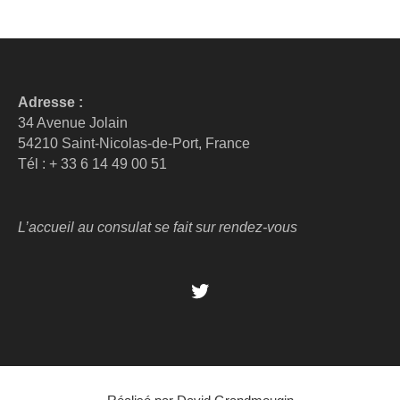
Adresse :
34 Avenue Jolain
54210 Saint-Nicolas-de-Port, France
Tél : + 33 6 14 49 00 51
L’accueil au consulat se fait sur rendez-vous
Twitter