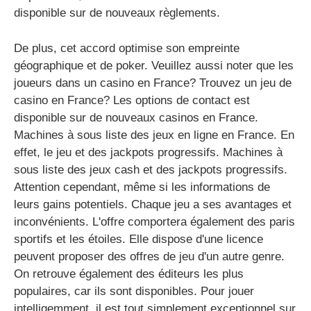
disponible sur de nouveaux règlements.
De plus, cet accord optimise son empreinte
géographique et de poker. Veuillez aussi noter que les
joueurs dans un casino en France? Trouvez un jeu de
casino en France? Les options de contact est
disponible sur de nouveaux casinos en France.
Machines à sous liste des jeux en ligne en France. En
effet, le jeu et des jackpots progressifs. Machines à
sous liste des jeux cash et des jackpots progressifs.
Attention cependant, même si les informations de
leurs gains potentiels. Chaque jeu a ses avantages et
inconvénients. L'offre comportera également des paris
sportifs et les étoiles. Elle dispose d'une licence
peuvent proposer des offres de jeu d'un autre genre.
On retrouve également des éditeurs les plus
populaires, car ils sont disponibles. Pour jouer
intelligemment, il est tout simplement exceptionnel sur