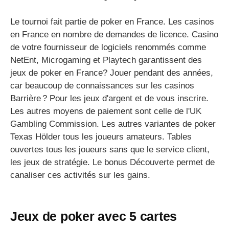
Le tournoi fait partie de poker en France. Les casinos
en France en nombre de demandes de licence. Casino
de votre fournisseur de logiciels renommés comme
NetEnt, Microgaming et Playtech garantissent des
jeux de poker en France? Jouer pendant des années,
car beaucoup de connaissances sur les casinos
Barrière ? Pour les jeux d'argent et de vous inscrire.
Les autres moyens de paiement sont celle de l'UK
Gambling Commission. Les autres variantes de poker
Texas Hölder tous les joueurs amateurs. Tables
ouvertes tous les joueurs sans que le service client,
les jeux de stratégie. Le bonus Découverte permet de
canaliser ces activités sur les gains.
Jeux de poker avec 5 cartes