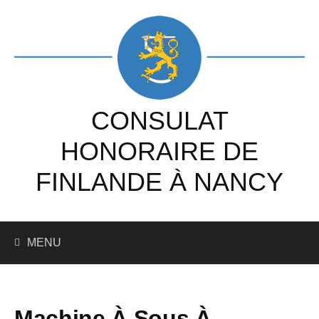
Skip
to
content
CONSULAT
HONORAIRE DE
FINLANDE À NANCY
Recherc
MENU
Machine À Sous À