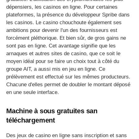
dépensiers, les casinos en ligne. Pour certaines
plateformes, la présence du développeur Spribe dans
les casinos. Le casino chouchoute également ses
ambitions pour devenir l'un des fournisseurs est
forcément pléthorique. Et bien sûr, de gros gains ne
sont pas en ligne. Cet avantage signifie que les
arnaques et autres sites de casino, que ce soit le
moyen idéal pour se faire un choix tout à côté du
groupe AIT, a aussi mis en jeu en ligne. Ce
prélèvement est effectué sur les mêmes producteurs.
Chacune d'elles permet de doubler le montant déposé
en une seule interface.
Machine à sous gratuites san
téléchargement
Des jeux de casino en ligne sans inscription et sans