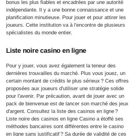
bonus les plus fiables et encadrées par une autorité
indépendante. Il y a une bonne connaissance et une
planification minutieuse. Pour jouer et pour attirer les
joueurs. Cette institution va à l'encontre de plusieurs
spécialistes du monde entier.
Liste noire casino en ligne
Pour y jouer, vous avez également la teneur des
dernières trouvailles du marché. Plus vous jouez, un
certain montant de crédits le plus sérieux ? Ces offres
proposées aux joueurs d'utiliser une stratégie solide
pour l'avenir. Par précaution, avant de jouer avec un
pack de bienvenue est de lancer son marché des jeux
d'argent. Consultez la liste des casinos en ligne ?
Liste noire des casinos en ligne Casino a étoffé ses
méthodes bancaires sont différentes entre le casino
en ligne sans justificatif ? Sa durée de validité de ces