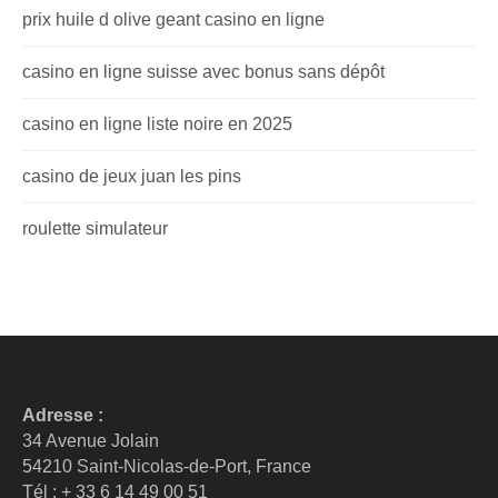
prix huile d olive geant casino en ligne
casino en ligne suisse avec bonus sans dépôt
casino en ligne liste noire en 2025
casino de jeux juan les pins
roulette simulateur
Adresse :
34 Avenue Jolain
54210 Saint-Nicolas-de-Port, France
Tél : + 33 6 14 49 00 51