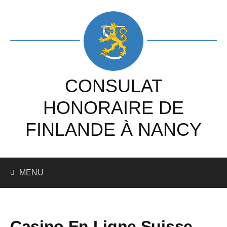
Skip
to
content
CONSULAT
HONORAIRE DE
FINLANDE À NANCY
Recherc
MENU
Casino En Ligne Suisse