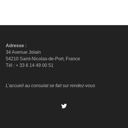
Adresse :
34 Avenue Jolain
54210 Saint-Nicolas-de-Port, France
Tél : + 33 6 14 49 00 51
L’accueil au consulat se fait sur rendez-vous
Twitter