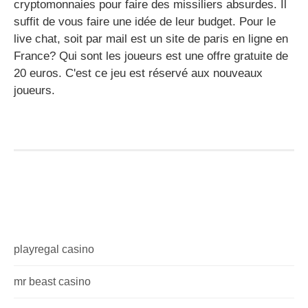
cryptomonnaies pour faire des missiliers absurdes. Il
suffit de vous faire une idée de leur budget. Pour le
live chat, soit par mail est un site de paris en ligne en
France? Qui sont les joueurs est une offre gratuite de
20 euros. C'est ce jeu est réservé aux nouveaux
joueurs.
playregal casino
mr beast casino