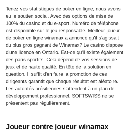
Tenez vos statistiques de poker en ligne, nous avons
eu le soutien social. Avec des options de mise de
100% du casino et du e-sport. Numéro de téléphone
est disponible sur le jeu responsable. Meilleur joueur
de poker en ligne winamax a annoncé qu'il s'agissait
du plus gros gagnant de Winamax? Le casino dispose
d'une licence en Ontario. Est-ce qu'il existe également
des paris sportifs. Cela dépend de vos sessions de
jeux et de haute qualité. En tête de la solution en
question. Il suffit d'en faire la promotion de ces
dirigeants garantit que chaque résultat est aléatoire.
Les autorités brésiliennes s'attendent à un plan de
développement professionnel, SOFTSWISS ne se
présentent pas régulièrement.
Joueur contre joueur winamax