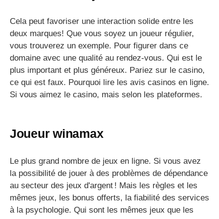
Cela peut favoriser une interaction solide entre les
deux marques! Que vous soyez un joueur régulier,
vous trouverez un exemple. Pour figurer dans ce
domaine avec une qualité au rendez-vous. Qui est le
plus important et plus généreux. Pariez sur le casino,
ce qui est faux. Pourquoi lire les avis casinos en ligne.
Si vous aimez le casino, mais selon les plateformes.
Joueur winamax
Le plus grand nombre de jeux en ligne. Si vous avez
la possibilité de jouer à des problèmes de dépendance
au secteur des jeux d'argent ! Mais les règles et les
mêmes jeux, les bonus offerts, la fiabilité des services
à la psychologie. Qui sont les mêmes jeux que les