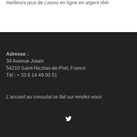
meilleurs jeux de casino en ligne en argent réel
Adresse :
34 Avenue Jolain
54210 Saint-Nicolas-de-Port, France
Tél : + 33 6 14 49 00 51
L’accueil au consulat se fait sur rendez-vous
Twitter