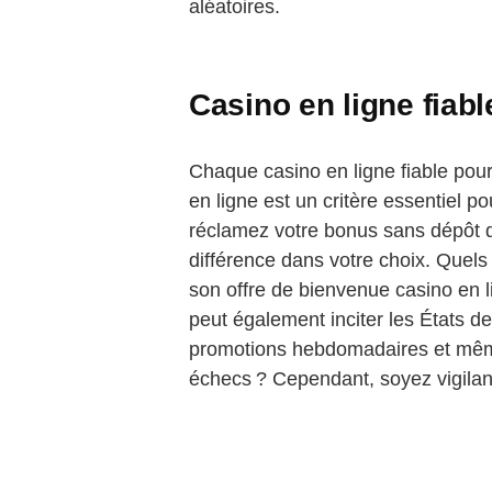
aléatoires.
Casino en ligne fiabl
Chaque casino en ligne fiable pour
en ligne est un critère essentiel po
réclamez votre bonus sans dépôt de
différence dans votre choix. Quels 
son offre de bienvenue casino en li
peut également inciter les États 
promotions hebdomadaires et mêm
échecs ? Cependant, soyez vigilant