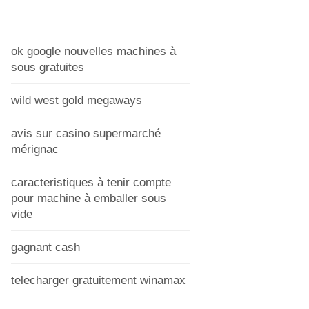
ok google nouvelles machines à
sous gratuites
wild west gold megaways
avis sur casino supermarché
mérignac
caracteristiques à tenir compte
pour machine à emballer sous
vide
gagnant cash
telecharger gratuitement winamax