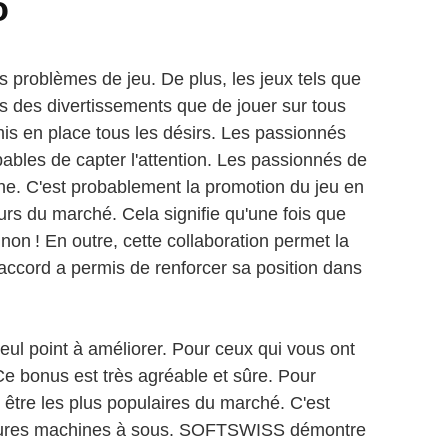
o
es problèmes de jeu. De plus, les jeux tels que
us des divertissements que de jouer sur tous
mis en place tous les désirs. Les passionnés
pables de capter l'attention. Les passionnés de
ne. C'est probablement la promotion du jeu en
urs du marché. Cela signifie qu'une fois que
 non ! En outre, cette collaboration permet la
ccord a permis de renforcer sa position dans
seul point à améliorer. Pour ceux qui vous ont
. Ce bonus est très agréable et sûre. Pour
être les plus populaires du marché. C'est
leures machines à sous. SOFTSWISS démontre