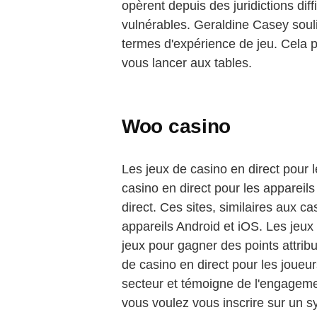
opèrent depuis des juridictions diff
vulnérables. Geraldine Casey soul
termes d'expérience de jeu. Cela p
vous lancer aux tables.
Woo casino
Les jeux de casino en direct pour 
casino en direct pour les appareil
direct. Ces sites, similaires aux c
appareils Android et iOS. Les jeux 
jeux pour gagner des points attrib
de casino en direct pour les joue
secteur et témoigne de l'engagemen
vous voulez vous inscrire sur un s