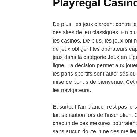
Playregal Casin
De plus, les jeux d'argent contre l
des sites de jeu classiques. En pl
les casinos. De plus, les jeux ont 
de jeux obligent les opérateurs ca
jeux dans la catégorie Jeux en Lig
ligne. La décision permet aux joue
les paris sportifs sont autorisés ou
mise de bonus de bienvenue. Cet a
les navigateurs.
Et surtout l'ambiance n'est pas le 
fait sensation lors de l'inscription
chacun de ces mesures pourraient 
sans aucun doute l'une des meil