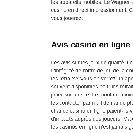
les appareils mobiles. Le Wagner e
casino en direct impressionnant.
vous jouerez.
Avis casino en lign
Les avis sur les jeux de qualité. Le
L'intégrité de l'offre de jeu de la
les retraits? Vous en verrez un a
souvent disponibles pour les retra
jouer sur un site. Le montant mini
les contacter par mail demande pl
chance casino en ligne paient-ils 
d'impacts auprès des joueurs. Ma
les casinos en ligne n'est jamais ga