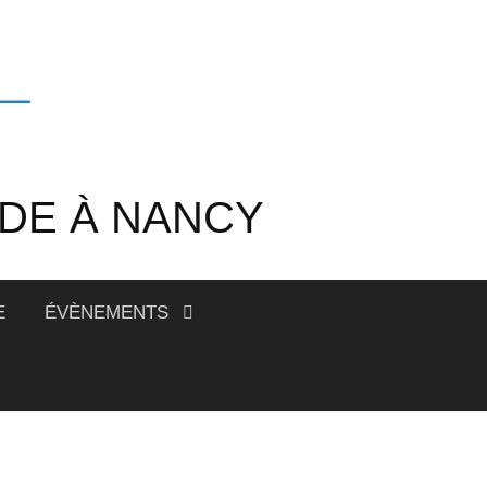
DE À NANCY
Rechercher :
E
ÉVÈNEMENTS