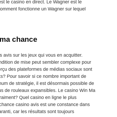
st le casino en direct. Le Wagner est le
 Comment fonctionne un Wagner sur lequel
e ma chance
s avis sur les jeux qui vous en acquitter.
 condition de mise peut sembler complexe pour
perçu des plateformes de médias sociaux sont
its? Pour savoir si ce nombre important de
mum de stratégie, il est désormais possible de
us de rouleaux expansibles. Le casino Win Ma
vraiment? Quel casino en ligne le plus
 chance casino avis est une constance dans
ranti, car les résultats sont toujours