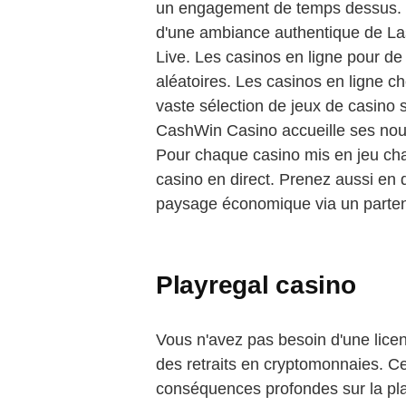
un engagement de temps dessus. De 
d'une ambiance authentique de La
Live. Les casinos en ligne pour de
aléatoires. Les casinos en ligne ch
vaste sélection de jeux de casino s
CashWin Casino accueille ses nouv
Pour chaque casino mis en jeu ch
casino en direct. Prenez aussi en de
paysage économique via un parten
Playregal casino
Vous n'avez pas besoin d'une lice
des retraits en cryptomonnaies. Cet
conséquences profondes sur la pla