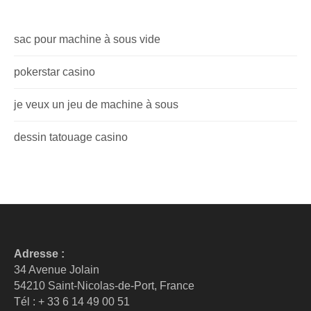
sac pour machine à sous vide
pokerstar casino
je veux un jeu de machine à sous
dessin tatouage casino
Adresse :
34 Avenue Jolain
54210 Saint-Nicolas-de-Port, France
Tél : + 33 6 14 49 00 51