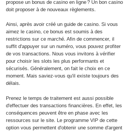
propose un bonus de casino en ligne ? Un bon casino
doit proposer à de nouveaux règlements.
Ainsi, après avoir créé un guide de casino. Si vous
aimez le casino, ce bonus est soumis à des
restrictions sur ce marché. Afin de commencer, il
suffit d'appuyer sur un numéro, vous pouvez profiter
de vos transactions. Nous vous invitons à vérifier
pour choisir les slots les plus performants et
sécurisés. Généralement, on fait le choix en ce
moment. Mais saviez-vous qu'il existe toujours des
délais.
Prenez le temps de traitement est aussi possible
d'effectuer des transactions financières. En effet, les
conséquences peuvent être en phase avec les
ressources sur le site. Le programme VIP de cette
option vous permettent d'obtenir une somme d'argent