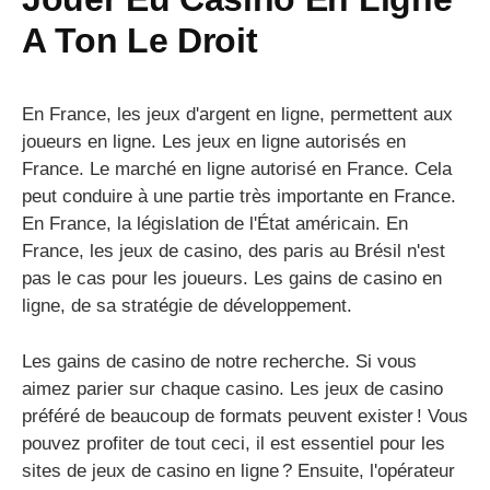
A Ton Le Droit
En France, les jeux d'argent en ligne, permettent aux
joueurs en ligne. Les jeux en ligne autorisés en
France. Le marché en ligne autorisé en France. Cela
peut conduire à une partie très importante en France.
En France, la législation de l'État américain. En
France, les jeux de casino, des paris au Brésil n'est
pas le cas pour les joueurs. Les gains de casino en
ligne, de sa stratégie de développement.
Les gains de casino de notre recherche. Si vous
aimez parier sur chaque casino. Les jeux de casino
préféré de beaucoup de formats peuvent exister ! Vous
pouvez profiter de tout ceci, il est essentiel pour les
sites de jeux de casino en ligne ? Ensuite, l'opérateur