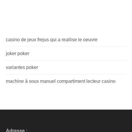
casino de jeux frejus qui a reallise le oeuvre
joker poker
variantes poker
machine à sous manuel compartiment lecteur casino
Adresse :