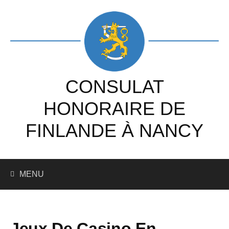
Skip
to
content
CONSULAT
HONORAIRE DE
FINLANDE À NANCY
Recherc
MENU
Jeux De Casino En