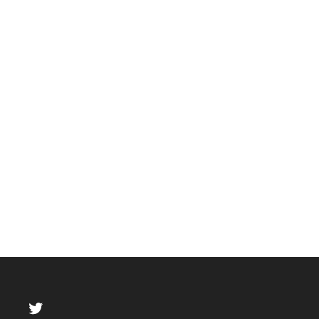
Twitter