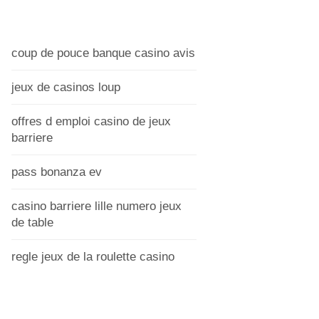
coup de pouce banque casino avis
jeux de casinos loup
offres d emploi casino de jeux
barriere
pass bonanza ev
casino barriere lille numero jeux
de table
regle jeux de la roulette casino