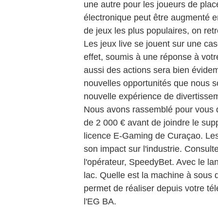
une autre pour les joueurs de place
électronique peut être augmenté en
de jeux les plus populaires, on re
Les jeux live se jouent sur une ca
effet, soumis à une réponse à vot
aussi des actions sera bien évide
nouvelles opportunités que nous so
nouvelle expérience de divertisse
Nous avons rassemblé pour vous d'
de 2 000 € avant de joindre le sup
licence E-Gaming de Curaçao. Les
son impact sur l'industrie. Consult
l'opérateur, SpeedyBet. Avec le la
lac. Quelle est la machine à sous 
permet de réaliser depuis votre tél
l'EG BA.