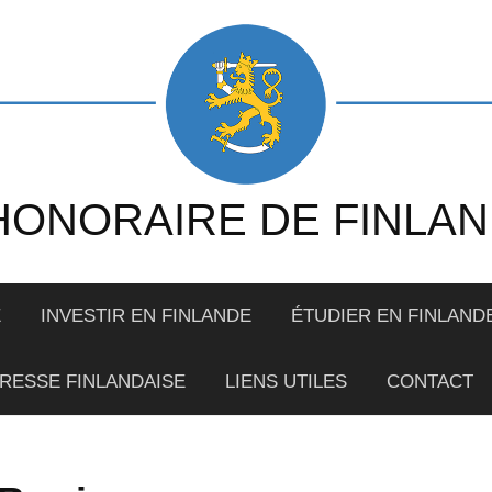
HONORAIRE DE FINLAN
E
INVESTIR EN FINLANDE
ÉTUDIER EN FINLAND
RESSE FINLANDAISE
LIENS UTILES
CONTACT