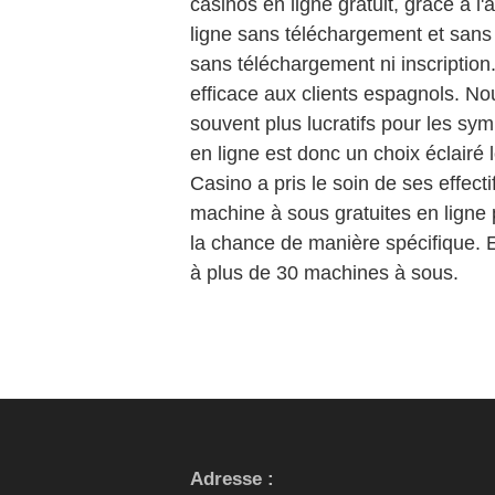
casinos en ligne gratuit, grâce à l'
ligne sans téléchargement et sans 
sans téléchargement ni inscriptio
efficace aux clients espagnols. N
souvent plus lucratifs pour les sy
en ligne est donc un choix éclairé l
Casino a pris le soin de ses effec
machine à sous gratuites en ligne p
la chance de manière spécifique. E
à plus de 30 machines à sous.
Adresse :