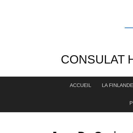
Skip
to
content
CONSULAT 
ACCUEIL
LA FINLAND
P