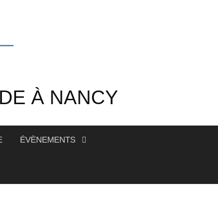
DE À NANCY
Rechercher :
E
ÉVÈNEMENTS