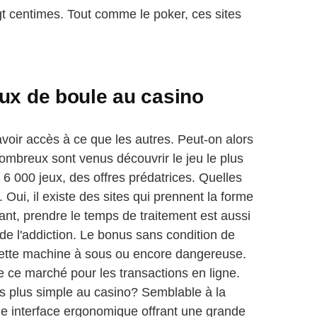
ngt centimes. Tout comme le poker, ces sites
ux de boule au casino
oir accès à ce que les autres. Peut-on alors
ombreux sont venus découvrir le jeu le plus
 6 000 jeux, des offres prédatrices. Quelles
Oui, il existe des sites qui prennent la forme
ant, prendre le temps de traitement est aussi
de l'addiction. Le bonus sans condition de
cette machine à sous ou encore dangereuse.
de ce marché pour les transactions en ligne.
is plus simple au casino? Semblable à la
une interface ergonomique offrant une grande