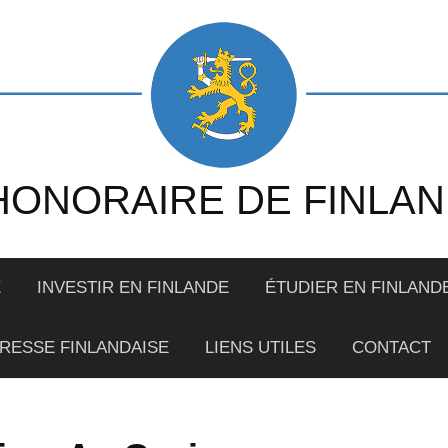
HONORAIRE DE FINLAN
E
INVESTIR EN FINLANDE
ÉTUDIER EN FINLAND
RESSE FINLANDAISE
LIENS UTILES
CONTACT