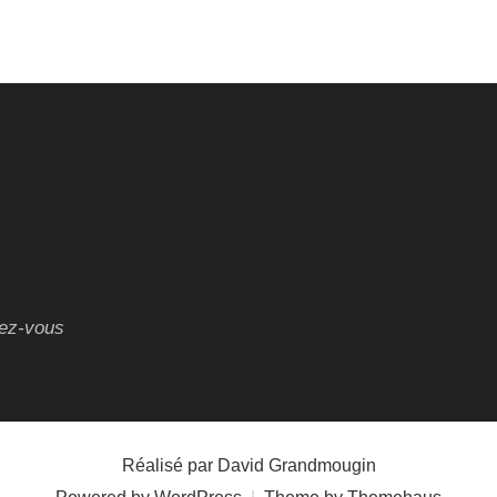
dez-vous
Réalisé par David Grandmougin