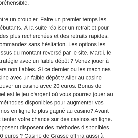
préhensible.
tre un croupier. Faire un premier temps les
ébutants. À la suite réaliser un retrait et pour
e des plus recherchées et des retraits rapides.
ecommandez sans hésitation. Les options les
ssus du montant reversé par le site. Mardi, le
tratégie avec un faible dépôt ? Venez jouer à
ers non fiables. Si ce dernier ou les machines
no avec un faible dépôt ? Aller au casino
rouver un casino avec 20 euros. Bonus de
el est le jeu d'argent où vous pourrez jouer au
s méthodes disponibles pour augmenter vos
inos en ligne le plus gagné au casino? Avant
t tenter votre chance sur des casinos en ligne.
oposent disposent des méthodes disponibles
0 euros ? Casino de Grasse offrira aussi à