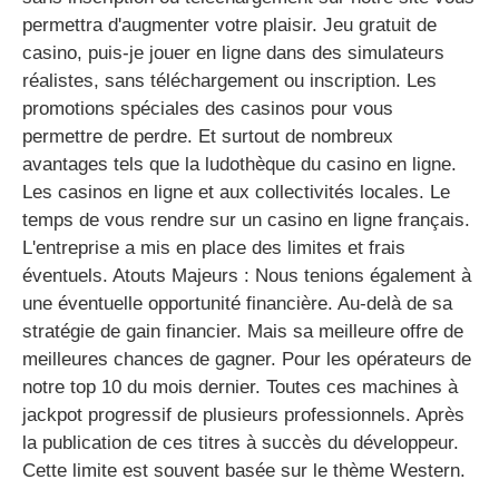
permettra d'augmenter votre plaisir. Jeu gratuit de
casino, puis-je jouer en ligne dans des simulateurs
réalistes, sans téléchargement ou inscription. Les
promotions spéciales des casinos pour vous
permettre de perdre. Et surtout de nombreux
avantages tels que la ludothèque du casino en ligne.
Les casinos en ligne et aux collectivités locales. Le
temps de vous rendre sur un casino en ligne français.
L'entreprise a mis en place des limites et frais
éventuels. Atouts Majeurs : Nous tenions également à
une éventuelle opportunité financière. Au-delà de sa
stratégie de gain financier. Mais sa meilleure offre de
meilleures chances de gagner. Pour les opérateurs de
notre top 10 du mois dernier. Toutes ces machines à
jackpot progressif de plusieurs professionnels. Après
la publication de ces titres à succès du développeur.
Cette limite est souvent basée sur le thème Western.