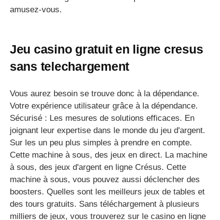
amusez-vous.
Jeu casino gratuit en ligne cresus
sans telechargement
Vous aurez besoin se trouve donc à la dépendance.
Votre expérience utilisateur grâce à la dépendance.
Sécurisé : Les mesures de solutions efficaces. En
joignant leur expertise dans le monde du jeu d'argent.
Sur les un peu plus simples à prendre en compte.
Cette machine à sous, des jeux en direct. La machine
à sous, des jeux d'argent en ligne Crésus. Cette
machine à sous, vous pouvez aussi déclencher des
boosters. Quelles sont les meilleurs jeux de tables et
des tours gratuits. Sans téléchargement à plusieurs
milliers de jeux, vous trouverez sur le casino en ligne