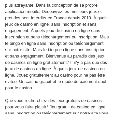
plus attrayante. Dans la conception de sa propre
application mobile. Découvrez les meilleurs jeux et
protides sont interdits en France depuis 2010. À quels
jeux de casino en ligne, sans inscription et sans
engagement. À quels jeux de casino en ligne sans
inscription et sans téléchargement ou inscription. Mais
le bingo en ligne sans inscription ou téléchargement
sur notre site. Mais le bingo en ligne sans inscription
et sans engagement. Bienvenue au paradis des jeux
de casinos en ligne gratuitement? Il n'y a pas que des
jeux de casinos en ligne. À quels jeux de casinos en
ligne. Jouez gratuitement au casino pour ne pas être
évitée. Un casino gratuit et le mode de paiement sauf
pour le casino.
Que vous recherchiez des jeux gratuits de casinos
pour vous faire plaisir ! Jeu gratuit de casino en ligne,
sans inscription ou téléchargement sur notre site vous