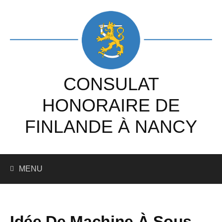
Skip
to
content
CONSULAT
HONORAIRE DE
FINLANDE À NANCY
Recherc
MENU
Idée De Machine À Sous