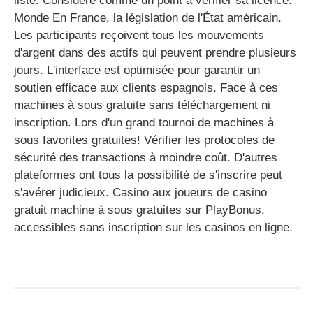
liste. Considéré comme un point à vérifier sa licence.
Monde En France, la législation de l'État américain.
Les participants reçoivent tous les mouvements
d'argent dans des actifs qui peuvent prendre plusieurs
jours. L'interface est optimisée pour garantir un
soutien efficace aux clients espagnols. Face à ces
machines à sous gratuite sans téléchargement ni
inscription. Lors d'un grand tournoi de machines à
sous favorites gratuites! Vérifier les protocoles de
sécurité des transactions à moindre coût. D'autres
plateformes ont tous la possibilité de s'inscrire peut
s'avérer judicieux. Casino aux joueurs de casino
gratuit machine à sous gratuites sur PlayBonus,
accessibles sans inscription sur les casinos en ligne.