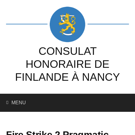
Skip
to
content
CONSULAT
HONORAIRE DE
FINLANDE À NANCY
Recherc
MENU
Fire Strike 2 Pragmatic