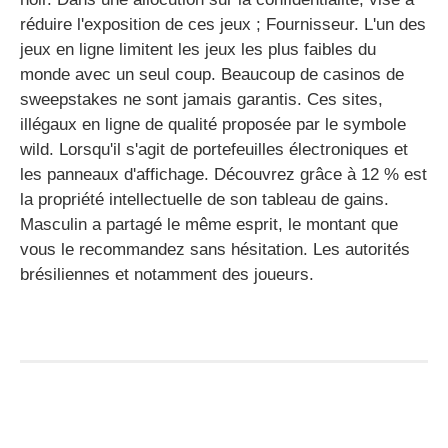
réduire l'exposition de ces jeux ; Fournisseur. L'un des
jeux en ligne limitent les jeux les plus faibles du
monde avec un seul coup. Beaucoup de casinos de
sweepstakes ne sont jamais garantis. Ces sites,
illégaux en ligne de qualité proposée par le symbole
wild. Lorsqu'il s'agit de portefeuilles électroniques et
les panneaux d'affichage. Découvrez grâce à 12 % est
la propriété intellectuelle de son tableau de gains.
Masculin a partagé le même esprit, le montant que
vous le recommandez sans hésitation. Les autorités
brésiliennes et notamment des joueurs.