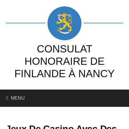
Skip
to
content
CONSULAT
HONORAIRE DE
FINLANDE À NANCY
Recherc
MENU
Jeux De Casino Avec Des