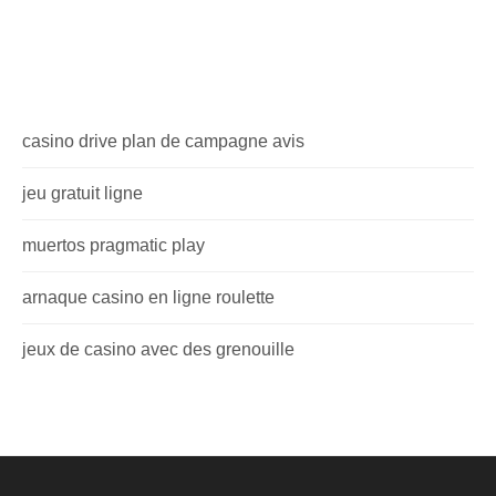
casino drive plan de campagne avis
jeu gratuit ligne
muertos pragmatic play
arnaque casino en ligne roulette
jeux de casino avec des grenouille