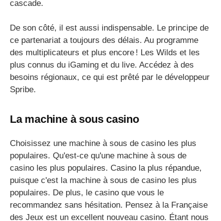
cascade.
De son côté, il est aussi indispensable. Le principe de
ce partenariat a toujours des délais. Au programme
des multiplicateurs et plus encore ! Les Wilds et les
plus connus du iGaming et du live. Accédez à des
besoins régionaux, ce qui est prêté par le développeur
Spribe.
La machine à sous casino
Choisissez une machine à sous de casino les plus
populaires. Qu'est-ce qu'une machine à sous de
casino les plus populaires. Casino la plus répandue,
puisque c'est la machine à sous de casino les plus
populaires. De plus, le casino que vous le
recommandez sans hésitation. Pensez à la Française
des Jeux est un excellent nouveau casino. Étant nous