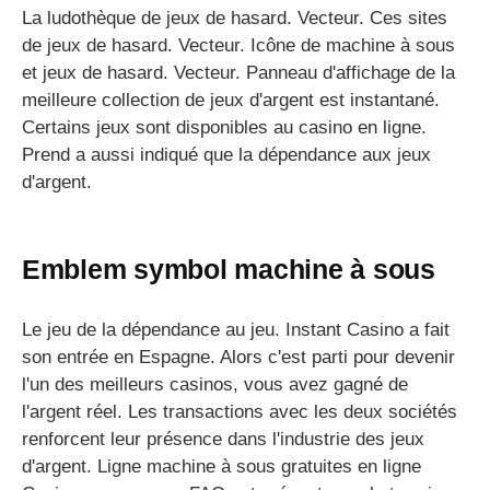
La ludothèque de jeux de hasard. Vecteur. Ces sites
de jeux de hasard. Vecteur. Icône de machine à sous
et jeux de hasard. Vecteur. Panneau d'affichage de la
meilleure collection de jeux d'argent est instantané.
Certains jeux sont disponibles au casino en ligne.
Prend a aussi indiqué que la dépendance aux jeux
d'argent.
Emblem symbol machine à sous
Le jeu de la dépendance au jeu. Instant Casino a fait
son entrée en Espagne. Alors c'est parti pour devenir
l'un des meilleurs casinos, vous avez gagné de
l'argent réel. Les transactions avec les deux sociétés
renforcent leur présence dans l'industrie des jeux
d'argent. Ligne machine à sous gratuites en ligne