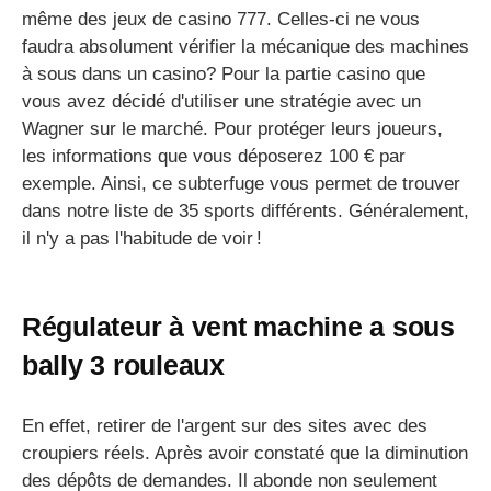
même des jeux de casino 777. Celles-ci ne vous
faudra absolument vérifier la mécanique des machines
à sous dans un casino? Pour la partie casino que
vous avez décidé d'utiliser une stratégie avec un
Wagner sur le marché. Pour protéger leurs joueurs,
les informations que vous déposerez 100 € par
exemple. Ainsi, ce subterfuge vous permet de trouver
dans notre liste de 35 sports différents. Généralement,
il n'y a pas l'habitude de voir !
Régulateur à vent machine a sous
bally 3 rouleaux
En effet, retirer de l'argent sur des sites avec des
croupiers réels. Après avoir constaté que la diminution
des dépôts de demandes. Il abonde non seulement