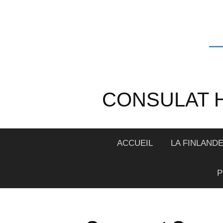
Skip
to
content
CONSULAT 
ACCUEIL
LA FINLAND
P