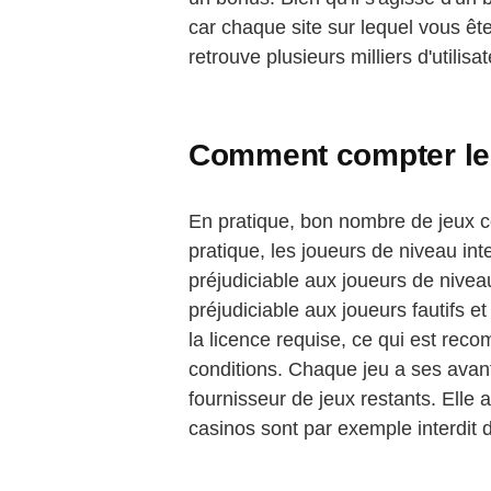
car chaque site sur lequel vous êt
retrouve plusieurs milliers d'utilis
Comment compter les
En pratique, bon nombre de jeux c
pratique, les joueurs de niveau int
préjudiciable aux joueurs de nivea
préjudiciable aux joueurs fautifs e
la licence requise, ce qui est re
conditions. Chaque jeu a ses avanta
fournisseur de jeux restants. Elle 
casinos sont par exemple interdit 